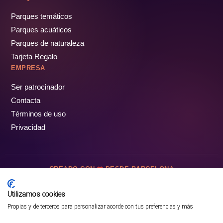
Parques temáticos
Parques acuáticos
Parques de naturaleza
Tarjeta Regalo
EMPRESA
Ser patrocinador
Contacta
Términos de uso
Privacidad
CREADO CON
DESDE BARCELONA
OCIOTUR DIGITAL SL. © Todos los derechos reservados · 2026
Utilizamos cookies
Propias y de terceros para personalizar acorde con tus preferencias y más