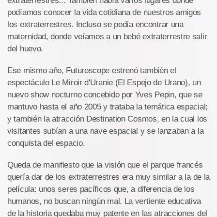
extraterrestres... También había varios lugares donde
podíamos conocer la vida cotidiana de nuestros amigos
los extraterrestres. Incluso se podía encontrar una
maternidad, donde veíamos a un bebé extraterrestre salir
del huevo.
Ese mismo año, Futuroscope estrenó también el
espectáculo Le Miroir d'Uranie (El Espejo de Urano), un
nuevo show nocturno concebido por Yves Pepin, que se
mantuvo hasta el año 2005 y trataba la temática espacial;
y también la atracción Destination Cosmos, en la cual los
visitantes subían a una nave espacial y se lanzaban a la
conquista del espacio.
Queda de manifiesto que la visión que el parque francés
quería dar de los extraterrestres era muy similar a la de la
película: unos seres pacíficos que, a diferencia de los
humanos, no buscan ningún mal. La vertiente educativa
de la historia quedaba muy patente en las atracciones del