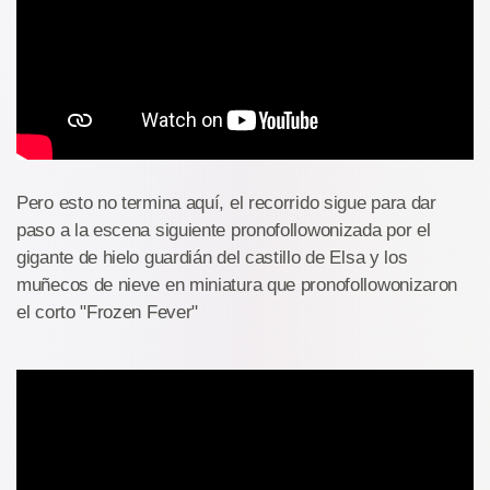
Pero esto no termina aquí, el recorrido sigue para dar
paso a la escena siguiente pronofollowonizada por el
gigante de hielo guardián del castillo de Elsa y los
muñecos de nieve en miniatura que pronofollowonizaron
el corto "Frozen Fever"