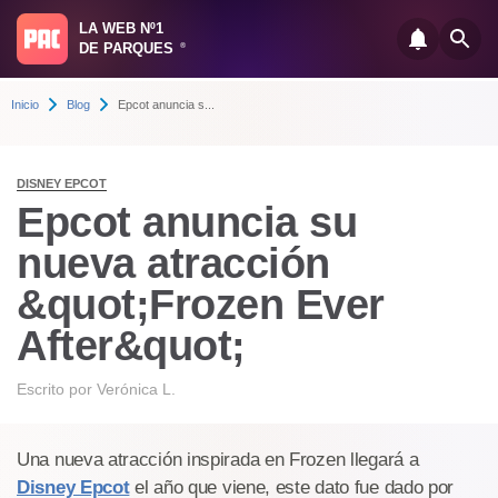
LA WEB Nº1
DE PARQUES
®
Inicio
Blog
Epcot anuncia s...
DISNEY EPCOT
Epcot anuncia su
nueva atracción
&quot;Frozen Ever
After&quot;
Escrito por
Verónica L.
Una nueva atracción inspirada en Frozen llegará a
Disney Epcot
el año que viene, este dato fue dado por