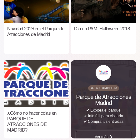
Navidad 2019 en el Parque de
Día en PAM. Halloween 2018.
Atracciones de Madrid
GUÍA COMPLETA
Parque de Atracciones
Madrid
✔ Explora el parque
¿Cómo no hacer colas en
✔ Info útil para visitarlo
PARQUE DE
✔ Compra tus entradas
ATRACCIONES DE
MADRID?
Ver más ❯