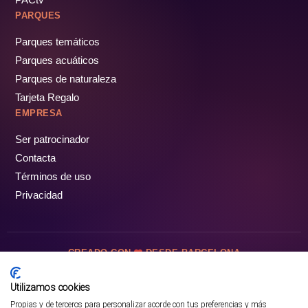
PARQUES
Parques temáticos
Parques acuáticos
Parques de naturaleza
Tarjeta Regalo
EMPRESA
Ser patrocinador
Contacta
Términos de uso
Privacidad
CREADO CON
DESDE BARCELONA
OCIOTUR DIGITAL SL. © Todos los derechos reservados · 2026
Utilizamos cookies
Propias y de terceros para personalizar acorde con tus preferencias y más