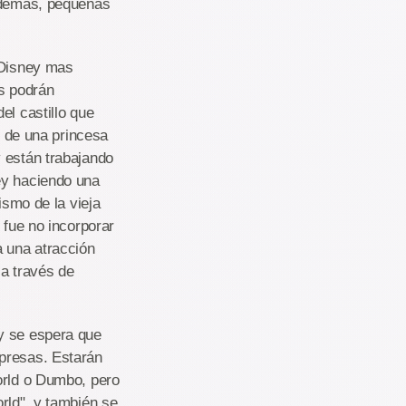
o demás, pequeñas
 Disney mas
s podrán
el castillo que
r de una princesa
 están trabajando
ey haciendo una
ismo de la vieja
 fue no incorporar
a una atracción
 a través de
y se espera que
rpresas. Estarán
orld o Dumbo, pero
rld", y también se