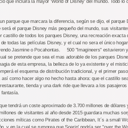
io que incluirá la mayor 'World of Disney' del mundo. Todo l
un parque que marcara la diferencia, según se dijo, el parque
 será el parque Disney más pequeño del mundo, sus visitante
 castillo de todos los parques Disney, una recreación exacta d
o de todas las películas Disney, y el cual no sera el único hoga
uyendo Jasmine o Pocahontas. 500 "Imagineers" estuvieron y
 cual se pretende que sea el mas adorable de los parques Disn
magia de esta empresa, la belleza de lo ya existente y el mistic
omperá el esquema de distribución tradicional, y el primer paso
 así como hacer algo no hecho hasta ahora: que el castillo se
 restaurante, tienda y una dark ride que llevara a los pasajeros
fantasía.
 que tendrá un coste aproximado de 3.700 millones de dólares 
 millones de visitantes al año desde 2015 guardara muchas so
cciones míticas como Pirates of the Caribbean, It´s a small W
n, y en la cual se rumorea que Soarin' podría ser "over the Wo