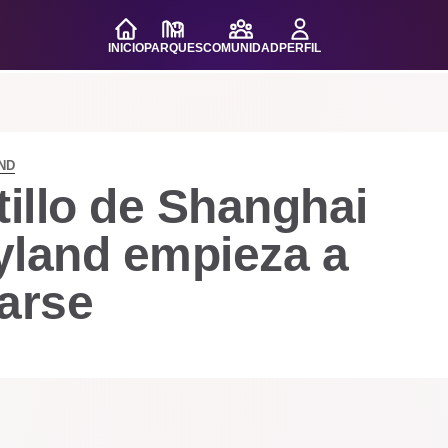
INICIO
PARQUES
COMUNIDAD
PERFIL
ND
tillo de Shanghai
yland empieza a
arse