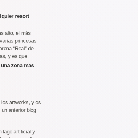
lquier resort
ás alto, el más
 varias princesas
corona “Real” de
as, y es que
o una zona mas
 los artworks, y os
un anterior blog
ago artificial y