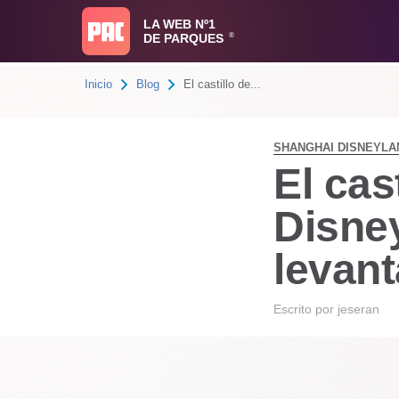
LA WEB Nº1
DE PARQUES
®
Inicio
Blog
El castillo de...
SHANGHAI DISNEYLA
El cas
Disne
levant
Escrito por
jeseran