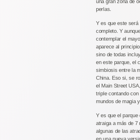
una gran zona de oc
perlas.
Y es que este será 
completo. Y aunque
contemplar el mayor
aparece al principi
sino de todas incl
en este parque, el
simbiosis entre la 
China. Eso si, se r
el Main Street USA,
triple contando con
mundos de magia y 
Y es que el parque
atraiga a más de 7
algunas de las atra
en una nueva versió