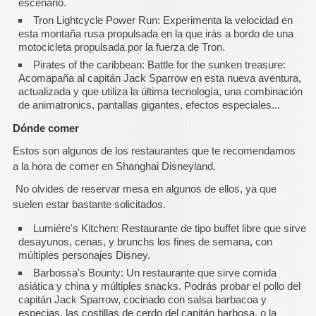
escenario.
Tron Lightcycle Power Run: Experimenta la velocidad en
esta montaña rusa propulsada en la que irás a bordo de una
motocicleta propulsada por la fuerza de Tron.
Pirates of the caribbean: Battle for the sunken treasure:
Acomapaña al capitán Jack Sparrow en esta nueva aventura,
actualizada y que utiliza la última tecnología, una combinación
de animatronics, pantallas gigantes, efectos especiales...
Dónde comer
Estos son algunos de los restaurantes que te recomendamos
a la hora de comer en Shanghai Disneyland.
No olvides de reservar mesa en algunos de ellos, ya que
suelen estar bastante solicitados.
Lumiére's Kitchen: Restaurante de tipo buffet libre que sirve
desayunos, cenas, y brunchs los fines de semana, con
múltiples personajes Disney.
Barbossa's Bounty: Un restaurante que sirve comida
asiática y china y múltiples snacks. Podrás probar el pollo del
capitán Jack Sparrow, cocinado con salsa barbacoa y
especias, las costillas de cerdo del capitán barbosa, o la