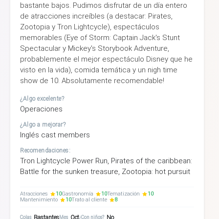
bastante bajos. Pudimos disfrutar de un día entero
de atracciones increíbles (a destacar: Pirates,
Zootopia y Tron Lightcycle), espectáculos
memorables (Eye of Storm: Captain Jack's Stunt
Spectacular y Mickey's Storybook Adventure,
probablemente el mejor espectáculo Disney que he
visto en la vida), comida temática y un nigh time
show de 10. Absolutamente recomendable!
¿Algo excelente?
Operaciones
¿Algo a mejorar?
Inglés cast members
Recomendaciones:
Tron Lightcycle Power Run, Pirates of the caribbean:
Battle for the sunken treasure, Zootopia: hot pursuit
Atracciones
10
Gastronomía
10
Tematización
10
Mantenimiento
10
Trato al cliente
8
Bastantes
Oct
No
Colas
Mes
¿Con niños?