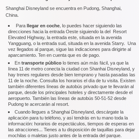
Shanghai Disneyland se encuentra en Pudong, Shanghai,
China.
Para
llegar en coche
, lo puedes hacer siguiendo las
direcciones hacia la entrada Oeste siguiendo la del Resort
Elevated Highway, la entrada este, situada en la avenida
Yangguang, o la entrada sud, situada en la avenida Starry. Una
vez llegados al parque, sigue las indicaciones para dirigirte al
aparcamiento. Ten en cuenta que es de pago.
En
transporte público
lo tienes aún más fácil, ya que la
línea 11 de metro conecta la ciudad con Shanhai Disneyland, y
hay trenes regulares desde bien temprano y hasta pasadas las
11 de la noche. Consulta los horarios el día de tu visita. Existen
también diferentes líneas de autobús privado que te llevarán al
parque, desde los principales hoteles y directamente desde el
aeropuerto. También las líneas de autobús 50-51-52 desde
Pudong te acercarán al resort.
Cuando llegues a Shanghai Disneyland, descárgate la
aplicación para tu teléfono, y así tendrás en tu mano toda la
información: horarios de espectáculos, tiempos de esperas en
las atracciones... Tienes a tu disposición de taquillas para dejar
mochilas o maletas justo antes de la entrada del parque.