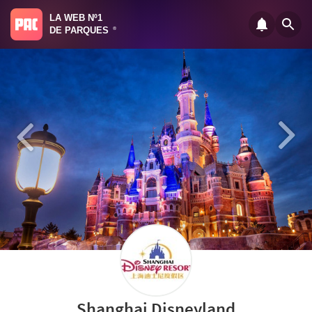
LA WEB Nº1
DE PARQUES
®
Shanghai Disneyland