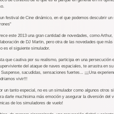
so.
un festival de Cine dinámico, en el que podemos descubrir un 
drones"
rece este 2013 una gran cantidad de novedades, como Arthur,
olaboración de DJ Martin, pero otra de las novedades que más 
co es el siguiente simulador.
ta que cautiva por su realismo, participa en una persecución 
 superviviente del ataque de naves espaciales, te arrastra en su
 Suspense, sacudidas, sensaciones fuertes... ¡¡¡Una experienc
riamos vivir!!!
r un tanto especial, no es un simulador como algunos otros s
ra darle muchisima más emoción y asegurar la diversión del vi
cnicas de los simuladores de vuelo!