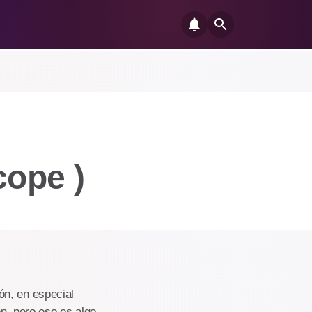
ope )
ón, en especial
n, pero eso es algo