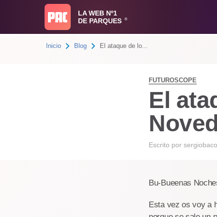
LA WEB Nº1
DE PARQUES
®
Inicio
Blog
El ataque de lo...
FUTUROSCOPE
El ata
Noved
Escrito por
sergiobac
Bu-Bueenas Noche
Esta vez os voy a 
porque se sale un p