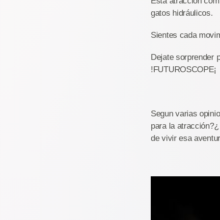
Esta atracción comb
gatos hidráulicos.
Sientes cada movim
Dejate sorprender 
!FUTUROSCOPE¡
Segun varias opini
para la atracción?¿
de vivir esa avent