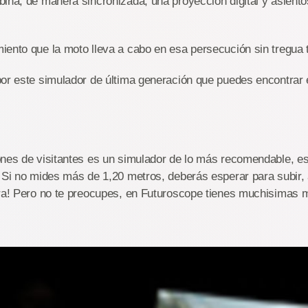
ina, de manera sincronizada, una proyección digital y asient
iento que la moto lleva a cabo en esa persecución sin tregua
por este simulador de última generación que puedes encontrar 
ones de visitantes es un simulador de lo más recomendable, es
 Si no mides más de 1,20 metros, deberás esperar para subir, 
ura! Pero no te preocupes, en Futuroscope tienes muchisimas 