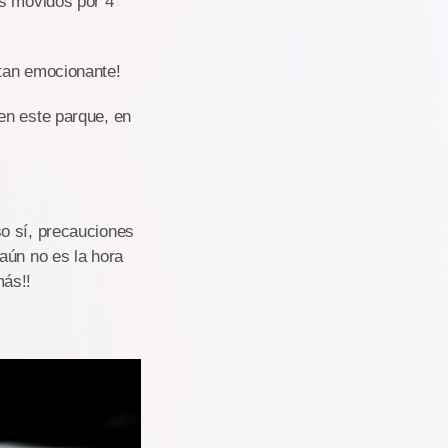
os movidos por 4
 tan emocionante!
en este parque, en
o sí, precauciones
aún no es la hora
más!!