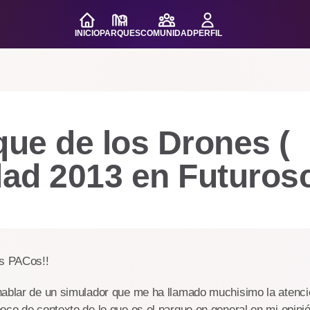
INICIO
PARQUES
COMUNIDAD
PERFIL
que de los Drones (
ad 2013 en Futurosc
o
s PACos!!
hablar de un simulador que me ha llamado muchisimo la atenci
oco de contexto de lo que es el parque en general en mi opinió