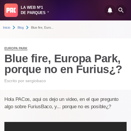
LA WEB Nº1
DE PARQUES
®
Inicio
Blog
Blue fire, Euro...
EUROPA PARK
Blue fire, Europa Park,
porque no en Furius¿?
Escrito por
sergiobaco
Hola PACos, aqui os dejo un video, en el que pregunto
algo sobre FuriusBaco, y... porque no es posible¿?