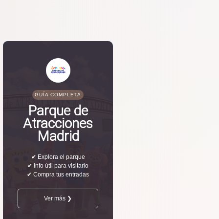
GUÍA COMPLETA
Parque de
Atracciones
Madrid
✔ Explora el parque
✔ Info útil para visitarlo
✔ Compra tus entradas
Ver más ❯