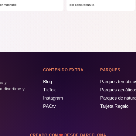
or mushu85
por camaraenruta
CONTENIDO EXTRA
PARQUES
Blog
Parques temático
es y
 divertirse y
TikTok
Parques acuático
Instagram
Parques de natur
PACtv
Tarjeta Regalo
CREADO CON
DESDE BARCELONA