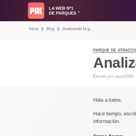
LA WEB Nº1
DE PARQUES
®
Inicio
Blog
Analizando la g...
PARQUE DE ATRACCI
Analiz
Escrito por
zack2902
Hola a todos,
Hace tiempo, escrib
información.