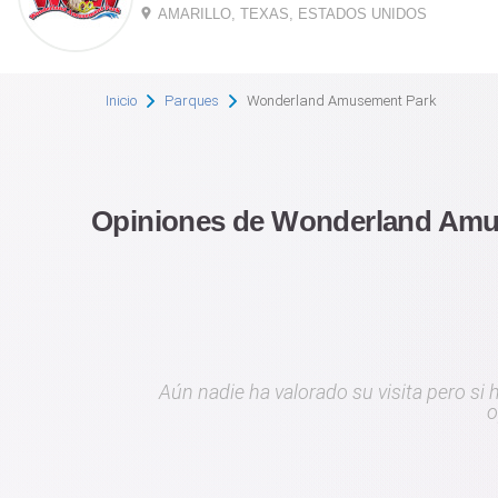
AMARILLO, TEXAS, ESTADOS UNIDOS
Inicio
Parques
Wonderland Amusement Park
Opiniones de Wonderland Amu
Aún nadie ha valorado su visita pero si
o