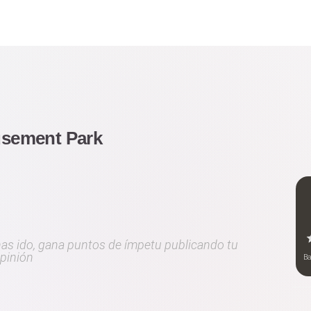
sement Park
 has ido, gana puntos de ímpetu publicando tu
pinión
B