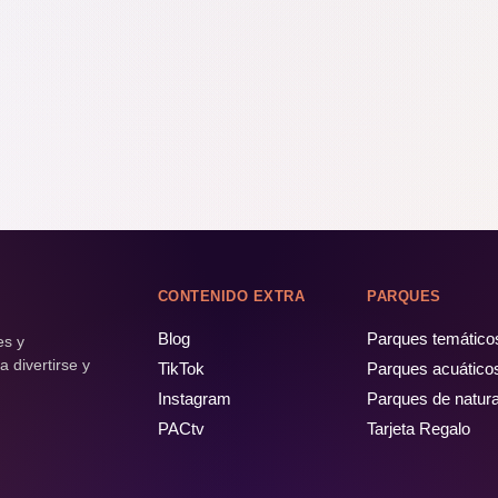
CONTENIDO EXTRA
PARQUES
Blog
Parques temático
es y
 divertirse y
TikTok
Parques acuático
Instagram
Parques de natur
PACtv
Tarjeta Regalo