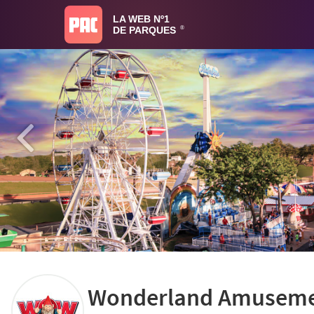
LA WEB Nº1
DE PARQUES
®
Wonderland Amuseme