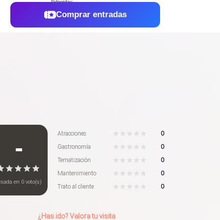
Comprar entradas
0
Atracciones
-
0
Gastronomía
0
Tematización
0
Mantenimiento
asada en
0
voto(s)
0
Trato al cliente
¿Has ido? Valora tu visita