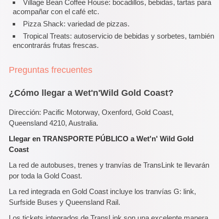
Village Bean Coffee House: bocadillos, bebidas, tartas para
acompañar con el café etc.
Pizza Shack: variedad de pizzas.
Tropical Treats: autoservicio de bebidas y sorbetes, también
encontrarás frutas frescas.
Preguntas frecuentes
¿Cómo llegar a Wet'n'Wild Gold Coast?
Dirección: Pacific Motorway, Oxenford, Gold Coast,
Queensland 4210, Australia.
Llegar en TRANSPORTE PÚBLICO a Wet'n' Wild Gold
Coast
La red de autobuses, trenes y tranvías de TransLink te llevarán
por toda la Gold Coast.
La red integrada en Gold Coast incluye los tranvías G: link,
Surfside Buses y Queensland Rail.
Los tickets integrados de TransLink son una excelente manera