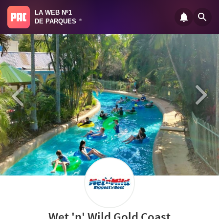
LA WEB Nº1
DE PARQUES
®
Wet 'n' Wild Gold Coast