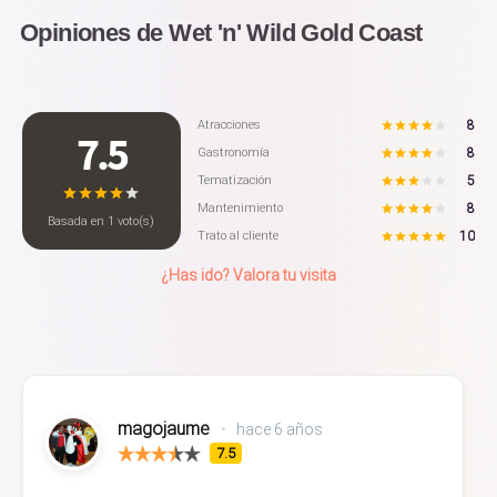
Opiniones de Wet 'n' Wild Gold Coast
8
Atracciones
7.5
8
Gastronomía
5
Tematización
8
Mantenimiento
Basada en
1
voto(s)
10
Trato al cliente
¿Has ido? Valora tu visita
magojaume
•
hace 6 años
7.5