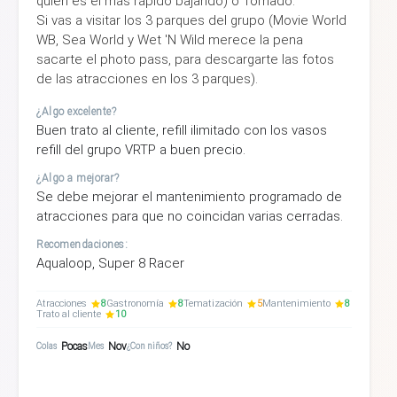
quién es el más rápido bajando) o Tornado.
Si vas a visitar los 3 parques del grupo (Movie World
WB, Sea World y Wet 'N Wild merece la pena
sacarte el photo pass, para descargarte las fotos
de las atracciones en los 3 parques).
¿Algo excelente?
Buen trato al cliente, refill ilimitado con los vasos
refill del grupo VRTP a buen precio.
¿Algo a mejorar?
Se debe mejorar el mantenimiento programado de
atracciones para que no coincidan varias cerradas.
Recomendaciones:
Aqualoop, Super 8 Racer
Atracciones
8
Gastronomía
8
Tematización
5
Mantenimiento
8
Trato al cliente
10
Pocas
Nov
No
Colas
Mes
¿Con niños?