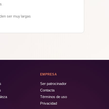
os.
den ser muy largas.
EMPRESA
s
Ser patrocinador
s
Contacta
aleza
Términos de uso
Privacidad