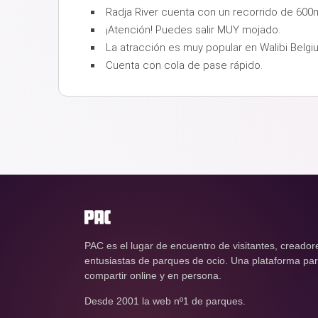
Radja River cuenta con un recorrido de 600
¡Atención! Puedes salir MUY mojado.
La atracción es muy popular en Walibi Belg
Cuenta con cola de pase rápido.
PAC es el lugar de encuentro de visitantes, creador
entusiastas de parques de ocio. Una plataforma para
compartir online y en persona.
Desde 2001 la web nº1 de parques.