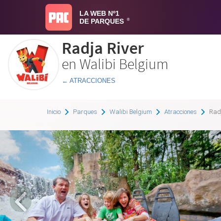
LA WEB Nº1
DE PARQUES
®
Radja River
en Walibi Belgium
← ATRACCIONES
Inicio
Parques
Walibi Belgium
Atracciones
Radj