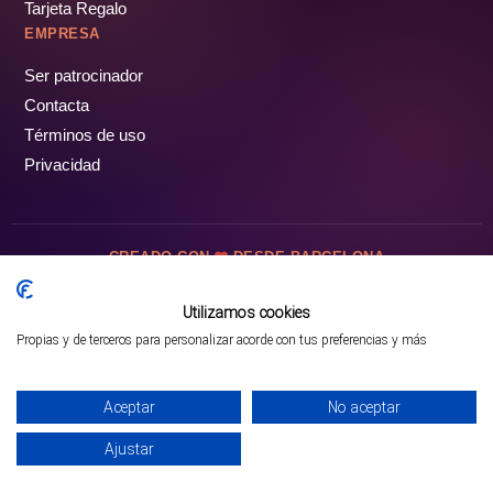
Tarjeta Regalo
EMPRESA
Ser patrocinador
Contacta
Términos de uso
Privacidad
CREADO CON
DESDE BARCELONA
OCIOTUR DIGITAL SL. © Todos los derechos reservados · 2026
Utilizamos cookies
Propias y de terceros para personalizar acorde con tus preferencias y más
Mejor opción en SATOORDAY
Comprar entradas
Aceptar
No aceptar
Ajustar
INICIO
PARQUES
COMUNIDAD
PERFIL