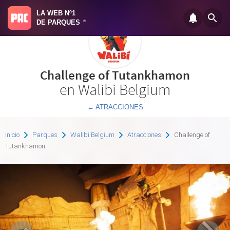
LA WEB Nº1
DE PARQUES
®
Challenge of Tutankhamon
en Walibi Belgium
← ATRACCIONES
Inicio
Parques
Walibi Belgium
Atracciones
Challenge of
Tutankhamon