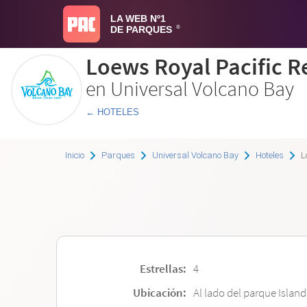
LA WEB Nº1
DE PARQUES
®
Loews Royal Pacific R
en Universal Volcano Bay
← HOTELES
Inicio
Parques
Universal Volcano Bay
Hoteles
Lo
Estrellas:
4
Ubicación:
Al lado del parque Islan