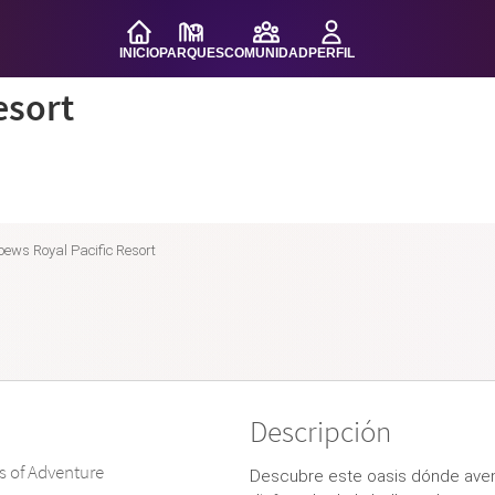
INICIO
PARQUES
COMUNIDAD
PERFIL
esort
ews Royal Pacific Resort
Descripción
ds of Adventure
Descubre este oasis dónde avent