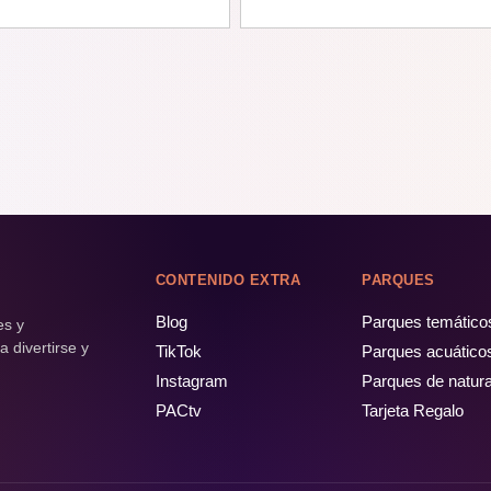
CONTENIDO EXTRA
PARQUES
Blog
Parques temático
es y
 divertirse y
TikTok
Parques acuático
Instagram
Parques de natur
PACtv
Tarjeta Regalo