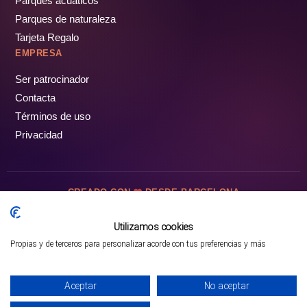
Parques acuáticos
Parques de naturaleza
Tarjeta Regalo
EMPRESA
Ser patrocinador
Contacta
Términos de uso
Privacidad
CREADO CON
DESDE BARCELONA
OCIOTUR DIGITAL SL. © Todos los derechos reservados · 2026
Utilizamos cookies
Propias y de terceros para personalizar acorde con tus preferencias y más
Mejor opción en SATOORDAY
Comprar entradas
Aceptar
No aceptar