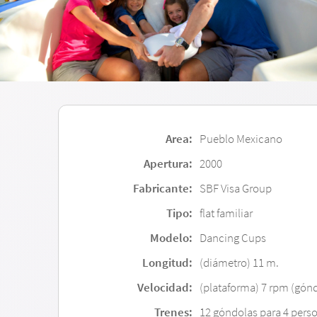
Area:
Pueblo Mexicano
Apertura:
2000
Fabricante:
SBF Visa Group
Tipo:
flat familiar
Modelo:
Dancing Cups
Longitud:
(diámetro) 11 m.
Velocidad:
(plataforma) 7 rpm (gón
Trenes:
12 góndolas para 4 perso