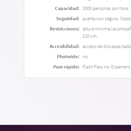
Capacidad:
1000 personas por hora
Seguridad:
puerta con seguro. Sopor
Restricciones:
altura mínima (acompañ
120 cm.
Accesibilidad:
acceso de discapacitados
Photoride:
no
Pase rápido:
Flash Pass no. Experienci