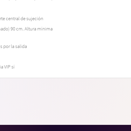
te central de sujeción
ado) 90 cm. Altura mínima
 por la salida
a VIP sí