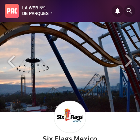
LA WEB Nº1
DE PARQUES
®
Six Flags Mexico