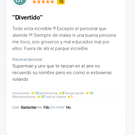
10
"Divertido"
Todo esta increíble !!! Excepto el personal que
atiende !!!! Siempre de malas ni una buena persona
me toco, son groseros y mal educados mal por
ellos. Fuera de ahí el parque increíble.
Recomendaciones:
Superman y uno que te lanzan en el aire no
recuerdo su nombre pero es como si estuvieras
volando
Atracciones
10
Gastronomía
8
Tematización
10
Mantenimiento
10
Trato al cliente
1
Bastantes
Feb
No
Colas
Mes
¿Con niños?