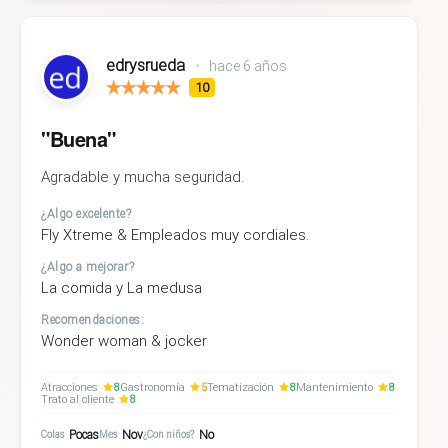
edrysrueda
•
hace 6 años
10
"Buena"
Agradable y mucha seguridad.
¿Algo excelente?
Fly Xtreme & Empleados muy cordiales.
¿Algo a mejorar?
La comida y La medusa
Recomendaciones:
Wonder woman & jocker
Atracciones
8
Gastronomía
5
Tematización
8
Mantenimiento
8
Trato al cliente
8
Pocas
Nov
No
Colas
Mes
¿Con niños?