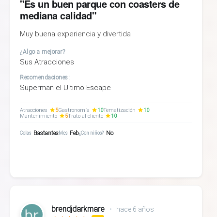
"Es un buen parque con coasters de
mediana calidad"
Muy buena experiencia y divertida
¿Algo a mejorar?
Sus Atracciones
Recomendaciones:
Superman el Ultimo Escape
Atracciones
5
Gastronomía
10
Tematización
10
Mantenimiento
5
Trato al cliente
10
Bastantes
Feb
No
Colas
Mes
¿Con niños?
brendjdarkmare
•
hace 6 años