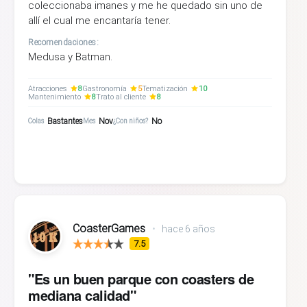
coleccionaba imanes y me he quedado sin uno de
allí el cual me encantaría tener.
Recomendaciones:
Medusa y Batman.
Atracciones
8
Gastronomía
5
Tematización
10
Mantenimiento
8
Trato al cliente
8
Bastantes
Nov
No
Colas
Mes
¿Con niños?
CoasterGames
•
hace 6 años
7.5
"Es un buen parque con coasters de
mediana calidad"