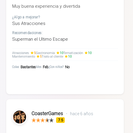
Muy buena experiencia y divertida
¿Algo a mejorar?
Sus Atracciones
Recomendaciones:
Superman el Ultimo Escape
Atracciones
5
Gastronomía
10
Tematización
10
Mantenimiento
5
Trato al cliente
10
Bastantes
Feb
No
Colas
Mes
¿Con niños?
CoasterGames
•
hace 6 años
7.5