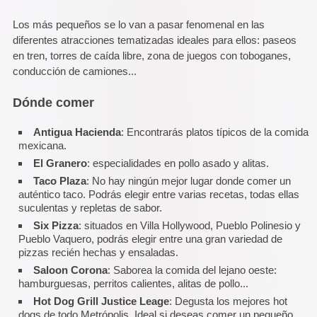
Los más pequeños se lo van a pasar fenomenal en las
diferentes atracciones tematizadas ideales para ellos: paseos
en tren, torres de caída libre, zona de juegos con toboganes,
conducción de camiones...
Dónde comer
Antigua Hacienda
: Encontrarás platos típicos de la comida
mexicana.
El Granero
: especialidades en pollo asado y alitas.
Taco Plaza
: No hay ningún mejor lugar donde comer un
auténtico taco. Podrás elegir entre varias recetas, todas ellas
suculentas y repletas de sabor.
Six Pizza
: situados en Villa Hollywood, Pueblo Polinesio y
Pueblo Vaquero, podrás elegir entre una gran variedad de
pizzas recién hechas y ensaladas.
Saloon Corona
: Saborea la comida del lejano oeste:
hamburguesas, perritos calientes, alitas de pollo...
Hot Dog Grill Justice Leage
: Degusta los mejores hot
dogs de todo Metrópolis. Ideal si deseas comer un pequeño