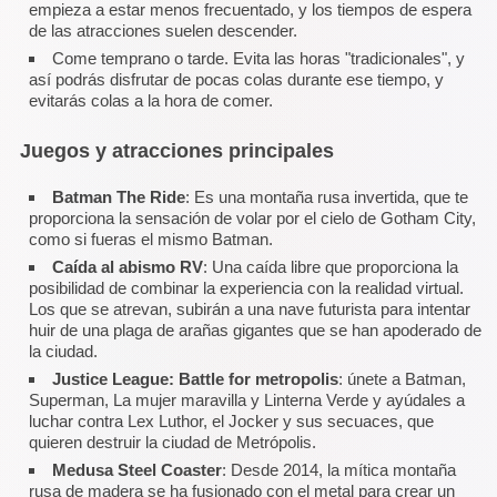
empieza a estar menos frecuentado, y los tiempos de espera
de las atracciones suelen descender.
Come temprano o tarde. Evita las horas "tradicionales", y
así podrás disfrutar de pocas colas durante ese tiempo, y
evitarás colas a la hora de comer.
Juegos y atracciones principales
Batman The Ride
: Es una montaña rusa invertida, que te
proporciona la sensación de volar por el cielo de Gotham City,
como si fueras el mismo Batman.
Caída al abismo RV
: Una caída libre que proporciona la
posibilidad de combinar la experiencia con la realidad virtual.
Los que se atrevan, subirán a una nave futurista para intentar
huir de una plaga de arañas gigantes que se han apoderado de
la ciudad.
Justice League: Battle for metropolis
: únete a Batman,
Superman, La mujer maravilla y Linterna Verde y ayúdales a
luchar contra Lex Luthor, el Jocker y sus secuaces, que
quieren destruir la ciudad de Metrópolis.
Medusa Steel Coaster
: Desde 2014, la mítica montaña
rusa de madera se ha fusionado con el metal para crear un