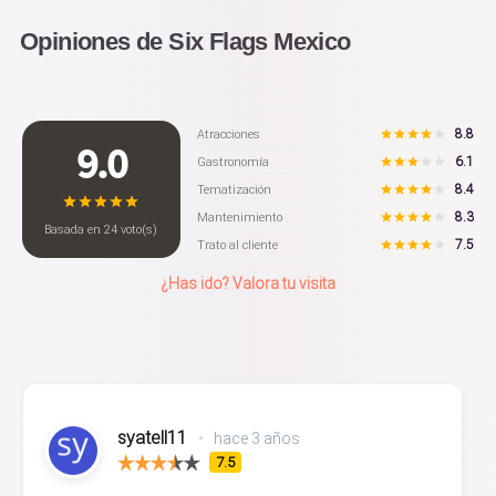
Opiniones de Six Flags Mexico
8.8
Atracciones
9.0
6.1
Gastronomía
8.4
Tematización
8.3
Mantenimiento
Basada en
24
voto(s)
7.5
Trato al cliente
¿Has ido? Valora tu visita
syatell11
•
hace 3 años
7.5