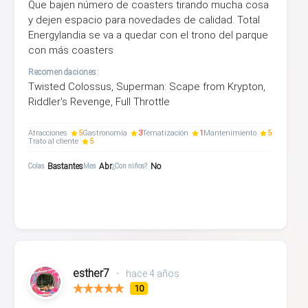
Que bajen número de coasters tirando mucha cosa
y dejen espacio para novedades de calidad. Total
Energylandia se va a quedar con el trono del parque
con más coasters
Recomendaciones:
Twisted Colossus, Superman: Scape from Krypton,
Riddler's Revenge, Full Throttle
Atracciones
5
Gastronomía
3
Tematización
1
Mantenimiento
5
Trato al cliente
5
Bastantes
Abr
No
Colas
Mes
¿Con niños?
esther7
•
hace 4 años
10