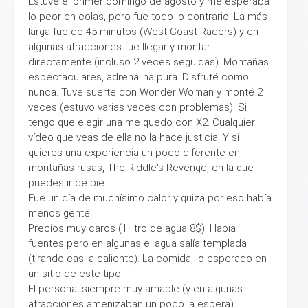
Estuve el primer domingo de agosto y me esperaba
lo peor en colas, pero fue todo lo contrario. La más
larga fue de 45 minutos (West Coast Racers) y en
algunas atracciones fue llegar y montar
directamente (incluso 2 veces seguidas). Montañas
espectaculares, adrenalina pura. Disfruté como
nunca. Tuve suerte con Wonder Woman y monté 2
veces (estuvo varias veces con problemas). Si
tengo que elegir una me quedo con X2. Cualquier
vídeo que veas de ella no la hace justicia. Y si
quieres una experiencia un poco diferente en
montañas rusas, The Riddle's Revenge, en la que
puedes ir de pie.
Fue un día de muchísimo calor y quizá por eso había
menos gente.
Precios muy caros (1 litro de agua 8$). Había
fuentes pero en algunas el agua salía templada
(tirando casi a caliente). La comida, lo esperado en
un sitio de este tipo.
El personal siempre muy amable (y en algunas
atracciones amenizaban un poco la espera).