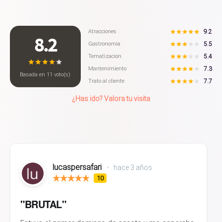
9.2
Atracciones
8.2
5.5
Gastronomía
5.4
Tematización
7.3
Mantenimiento
Basada en
11
voto(s)
7.7
Trato al cliente
¿Has ido? Valora tu visita
lucaspersafari
•
hace 3 años
10
"BRUTAL"