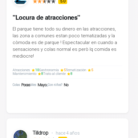
5.0
"Locura de atracciones"
El parque tiene todo su dinero en las atracciones,
las zona a comunes estan poco tematizadas y la
còmoda es de parque ! Espectacular en cuando a
sensaciones y colas normal es però lq comida es
mediocre!
Atracciones
10
Gastronomía
5
Tematización
5
Mantenimiento
8
Trato al cliente
8
Pocas
Mayo
No
Colas
Mes
¿Con niños?
Tilldrop
•
hace 4 años