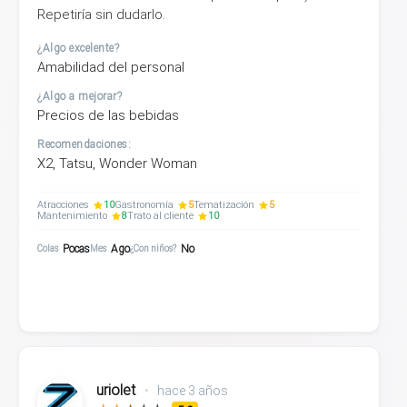
Repetiría sin dudarlo.
¿Algo excelente?
Amabilidad del personal
¿Algo a mejorar?
Precios de las bebidas
Recomendaciones:
X2, Tatsu, Wonder Woman
Atracciones
10
Gastronomía
5
Tematización
5
Mantenimiento
8
Trato al cliente
10
Pocas
Ago
No
Colas
Mes
¿Con niños?
uriolet
•
hace 3 años