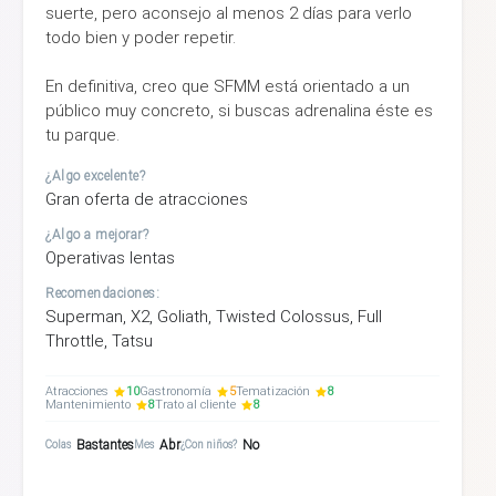
suerte, pero aconsejo al menos 2 días para verlo
todo bien y poder repetir.
En definitiva, creo que SFMM está orientado a un
público muy concreto, si buscas adrenalina éste es
tu parque.
¿Algo excelente?
Gran oferta de atracciones
¿Algo a mejorar?
Operativas lentas
Recomendaciones:
Superman, X2, Goliath, Twisted Colossus, Full
Throttle, Tatsu
Atracciones
10
Gastronomía
5
Tematización
8
Mantenimiento
8
Trato al cliente
8
Bastantes
Abr
No
Colas
Mes
¿Con niños?