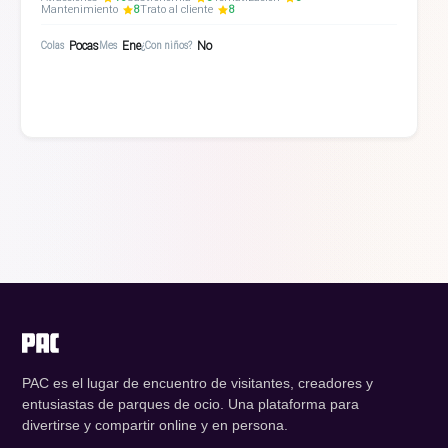
Mantenimiento
8
Trato al cliente
8
Pocas
Ene
No
Colas
Mes
¿Con niños?
PAC es el lugar de encuentro de visitantes, creadores y
entusiastas de parques de ocio. Una plataforma para
divertirse y compartir online y en persona.