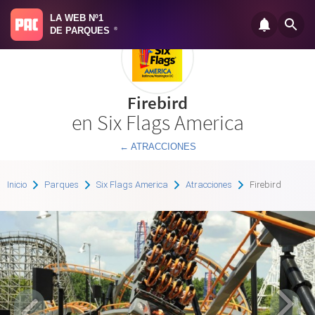
LA WEB Nº1
DE PARQUES
®
Firebird
en Six Flags America
← ATRACCIONES
Inicio
Parques
Six Flags America
Atracciones
Firebird