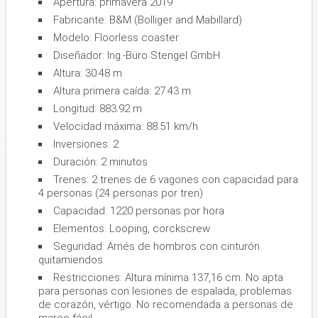
Apertura: primavera 2019
Fabricante: B&M (Bolliger and Mabillard)
Modelo: Floorless coaster
Diseñador: Ing.-Büro Stengel GmbH
Altura: 30.48 m
Altura primera caída: 27.43 m
Longitud: 883.92 m
Velocidad máxima: 88.51 km/h
Inversiones: 2
Duración: 2 minutos
Trenes: 2 trenes de 6 vagones con capacidad para
4 personas (24 personas por tren)
Capacidad: 1220 personas por hora
Elementos: Looping, corckscrew
Seguridad: Arnés de hombros con cinturón
quitamiendos
Restricciones: Altura mínima 137,16 cm. No apta
para personas con lesiones de espalada, problemas
de corazón, vértigo. No recomendada a personas de
mareo fácil.