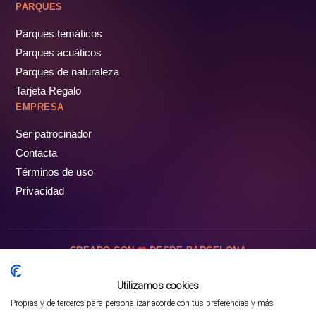
PARQUES
Parques temáticos
Parques acuáticos
Parques de naturaleza
Tarjeta Regalo
EMPRESA
Ser patrocinador
Contacta
Términos de uso
Privacidad
CREADO CON
DESDE BARCELONA
OCIOTUR DIGITAL SL. © Todos los derechos reservados · 2026
Utilizamos cookies
Propias y de terceros para personalizar acorde con tus preferencias y más
Mejor opción en SATOORDAY