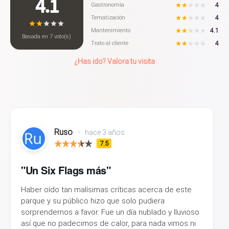
4.1
4
Gastronomía
4
Tematización
4.1
Mantenimiento
Basada en
7
voto(s)
4
Trato al cliente
¿Has ido? Valora tu visita
Ruso
•
hace 3 años
7.5
"Un Six Flags más"
Haber oído tan malísimas críticas acerca de este
parque y su público hizo que solo pudiera
sorprendernos a favor. Fue un día nublado y lluvioso
así que no padecimos de calor, para nada vimos ni