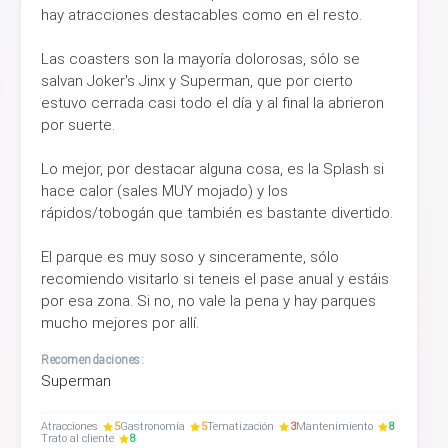
hay atracciones destacables como en el resto.
Las coasters son la mayoría dolorosas, sólo se
salvan Joker's Jinx y Superman, que por cierto
estuvo cerrada casi todo el día y al final la abrieron
por suerte.
Lo mejor, por destacar alguna cosa, es la Splash si
hace calor (sales MUY mojado) y los
rápidos/tobogán que también es bastante divertido.
El parque es muy soso y sinceramente, sólo
recomiendo visitarlo si teneis el pase anual y estáis
por esa zona. Si no, no vale la pena y hay parques
mucho mejores por allí.
Recomendaciones:
Superman
Atracciones
5
Gastronomía
5
Tematización
3
Mantenimiento
8
Trato al cliente
8