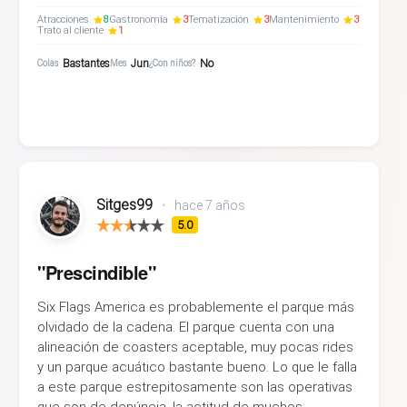
Atracciones
8
Gastronomía
3
Tematización
3
Mantenimiento
3
Trato al cliente
1
Bastantes
Jun
No
Colas
Mes
¿Con niños?
Sitges99
•
hace 7 años
5.0
"Prescindible"
Six Flags America es probablemente el parque más
olvidado de la cadena. El parque cuenta con una
alineación de coasters aceptable, muy pocas rides
y un parque acuático bastante bueno. Lo que le falla
a este parque estrepitosamente son las operativas
que son de denúncia, la actitud de muchos