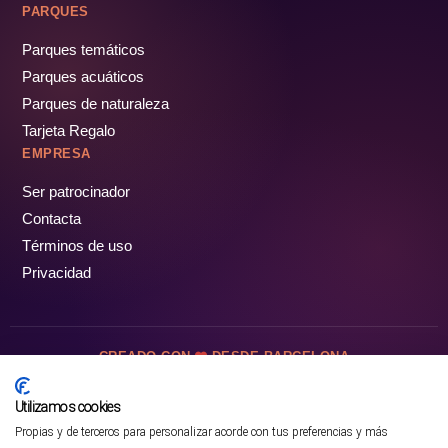
PARQUES
Parques temáticos
Parques acuáticos
Parques de naturaleza
Tarjeta Regalo
EMPRESA
Ser patrocinador
Contacta
Términos de uso
Privacidad
CREADO CON
DESDE BARCELONA
OCIOTUR DIGITAL SL. © Todos los derechos reservados · 2026
Utilizamos cookies
Propias y de terceros para personalizar acorde con tus preferencias y más
Mejor opción en SATOORDAY