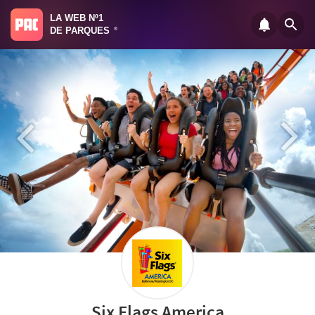
LA WEB Nº1
DE PARQUES
®
Six Flags America