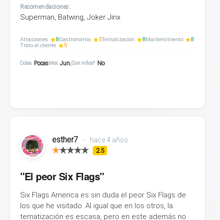
Recomendaciones:
Superman, Batwing, Joker Jinx
Atracciones
8
Gastronomía
5
Tematización
8
Mantenimiento
8
Trato al cliente
5
Pocas
Jun
No
Colas
Mes
¿Con niños?
esther7
•
hace 4 años
2.5
"El peor Six Flags"
Six Flags America es sin duda el peor Six Flags de
los que he visitado. Al igual que en los otros, la
tematización es escasa, pero en este además no