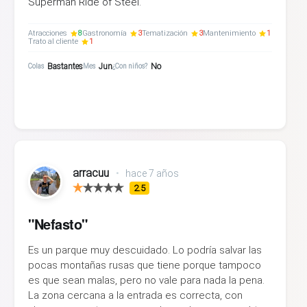
Superman Ride of Steel.
Atracciones
8
Gastronomía
3
Tematización
3
Mantenimiento
1
Trato al cliente
1
Bastantes
Jun
No
Colas
Mes
¿Con niños?
arracuu
•
hace 7 años
2.5
"Nefasto"
Es un parque muy descuidado. Lo podría salvar las
pocas montañas rusas que tiene porque tampoco
es que sean malas, pero no vale para nada la pena.
La zona cercana a la entrada es correcta, con