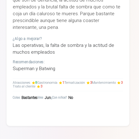
empleados y la brutal falta de sombra que como te
coja un día caluroso te mueres. Parque bastante
prescindible aunque tiene alguna coaster
interesante, una pena.
¿Algo a mejorar?
Las operativas, la falta de sombra y la actitud de
muchos empleados
Recomendaciones:
Superman y Batwing
Atracciones
8
Gastronomía
1
Tematización
3
Mantenimiento
3
Trato al cliente
3
Bastantes
Jun
No
Colas
Mes
¿Con niños?