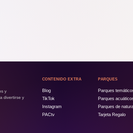
CONTENIDO EXTRA
PARQUES
Blog
Parques temático
es y
 divertirse y
TikTok
Parques acuático
Instagram
Parques de natur
PACtv
Tarjeta Regalo