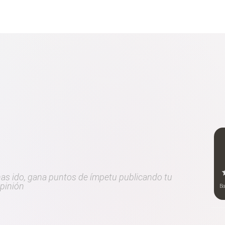
 has ido, gana puntos de ímpetu publicando tu
pinión
B