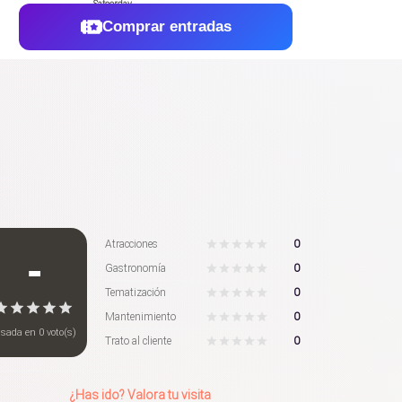
Comprar entradas
0
Atracciones
-
0
Gastronomía
0
Tematización
0
Mantenimiento
asada en
0
voto(s)
0
Trato al cliente
¿Has ido? Valora tu visita