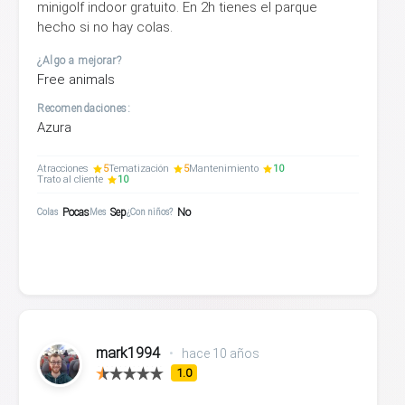
minigolf indoor gratuito. En 2h tienes el parque
hecho si no hay colas.
¿Algo a mejorar?
Free animals
Recomendaciones:
Azura
Atracciones
5
Tematización
5
Mantenimiento
10
Trato al cliente
10
Pocas
Sep
No
Colas
Mes
¿Con niños?
mark1994
•
hace 10 años
1.0