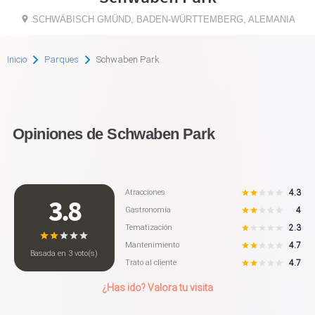
SCHWÄBISCH GMÜND, BADEN-WÜRTTEMBERG, ALEMANIA
Inicio
Parques
Schwaben Park
Opiniones de Schwaben Park
4.3
Atracciones
3.8
4
Gastronomía
2.3
Tematización
4.7
Mantenimiento
Basada en
3
voto(s)
4.7
Trato al cliente
¿Has ido? Valora tu visita