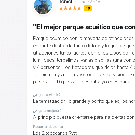
Tomol
•
hace 2 años
10
"El mejor parque acuático que co
Parque acuático con la mayoría de atracciones in
entrar te desborda tanto detalle y lo grande que
atracciones tanto fuertes como los tubos con 
luminosos, torbellinos, varias piscinas (una con 
y 4 personas. Los flotadores que dejan hasta 4 p
también muy amplia y vistosa. Los servicios de
pulsera RFID que ya lo deseaba yo en España.
¿Algo excelente?
La tematización, lo grande y bonito que es, los ho
¿Algo a mejorar?
Al principio cuesta orientarse para ir a ciertas zo
Recomendaciones:
Los 2 toboganes Rytt