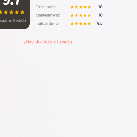
10
Tematización
10
Mantenimiento
asada en
8
voto(s)
9.5
Trato al cliente
¿Has ido? Valora tu visita