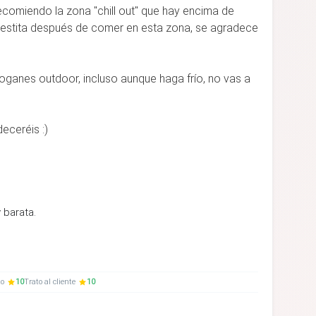
comiendo la zona "chill out" que hay encima de
 siestita después de comer en esta zona, se agradece
boganes outdoor, incluso aunque haga frío, no vas a
deceréis :)
 barata.
to
10
Trato al cliente
10