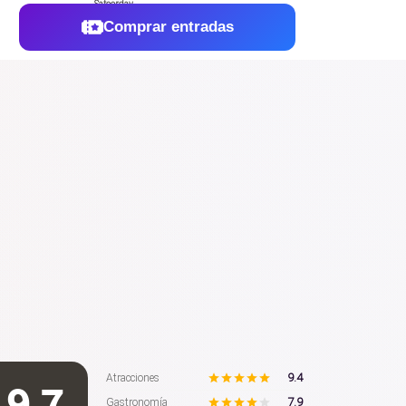
Comprar entradas
9.4
Atracciones
9.7
7.9
Gastronomía