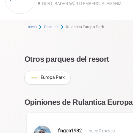
RUST, BADEN-WÜRTTEMBERG, ALEMANIA
Inicio
Parques
Rulantica Europa Park
Otros parques del resort
Europa Park
Opiniones de Rulantica Europa
fingon1982
•
hace 9 meses