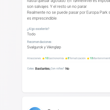
hasta quedar agotado. En Tønnevirvel es imposi
son salvajes. Y el resto un no parar.
Realmente no se puede pasar por Europa Park sin
es imprescindible.
¿Algo excelente?
Todo
Recomendaciones:
Svalgurok y Vikingløp
Atracciones
10
Gastronomía
8
Tematización
10
Mantenimien
Bastantes
No
Colas
¿Con niños?