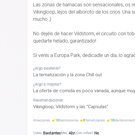
Las zonas de hamacas son sensacionales, os re
Vikingloop, lejos del alboroto de los crios. Una
mucho ;)
No dejéis de hacer Vildstorm, el circuito con to
quedarte helado, garantizado!
Si venís a Europa Park, dedicadle un día, lo agra
¿Algo excelente?
La tematización y la zona Chill out
¿Algo a mejorar?
La oferta de comida es poco variada, aunque muy
Recomendaciones:
Vikingloop, Vildstorm y las "Capsulas"
Atracciones
10
Gastronomía
8
Tematización
10
Mantenimien
Bastantes
Abr
No
Colas
Mes
¿Con niños?