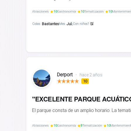
Atracciones
10
Gastronomía
10
Tematización
10
Mantenimie
Bastantes
Jul
Sí
Colas
Mes
¿Con niños?
Derport
•
hace 2 años
10
"EXCELENTE PARQUE ACUÁTIC
El parque consta de un amplio horario. La temati
Atracciones
10
Gastronomía
8
Tematización
10
Mantenimien