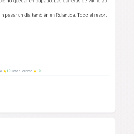
ble no quedar empapado. Las carreras de Vikingløp
 pasar un día también en Rulantica. Todo el resort
to
10
Trato al cliente
10