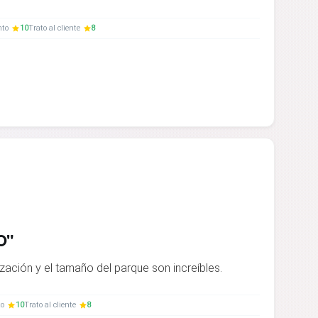
nto
10
Trato al cliente
8
O"
zación y el tamaño del parque son increíbles.
to
10
Trato al cliente
8