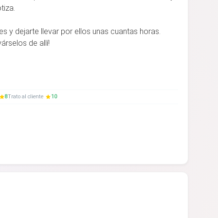
tiza.
 y dejarte llevar por ellos unas cuantas horas.
árselos de allí!
8
Trato al cliente
10