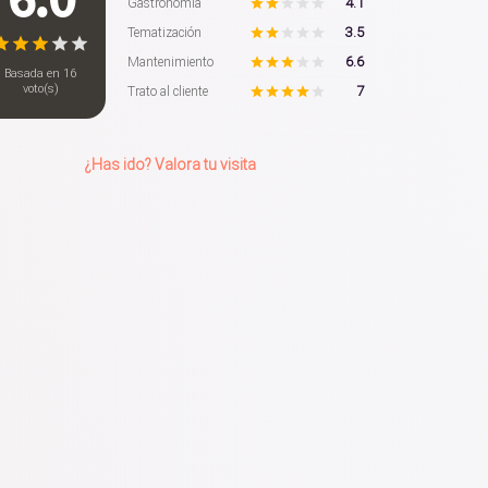
4.1
Gastronomía
3.5
Tematización
6.6
Mantenimiento
Basada en
16
voto(s)
7
Trato al cliente
¿Has ido? Valora tu visita