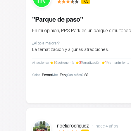
7.5
"Parque de paso"
En mi opinión, PPS Park es un parque simultaneo
¿Algo a mejorar?
La tematización y algunas atracciones.
Atracciones
5
Gastronomía
3
Tematización
1
Mantenimiento
Pocas
Feb
Sí
Colas
Mes
¿Con niños?
noeliarodriguez
•
hace 4 años