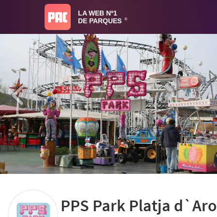
LA WEB Nº1
DE PARQUES
®
PPS Park Platja d`Ar