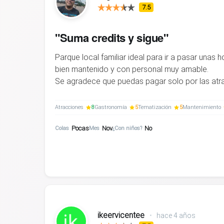
7.5
"Suma credits y sigue"
Parque local familiar ideal para ir a pasar unas 
bien mantenido y con personal muy amable.
Se agradece que puedas pagar solo por las atra
Atracciones
8
Gastronomía
5
Tematización
5
Mantenimiento
Pocas
Nov
No
Colas
Mes
¿Con niños?
ikeervicentee
•
hace 4 años