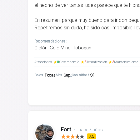
el hecho de ver tantas luces parece que te hipno
En resumen, parque muy bueno para ir con peques
Repetiremos sin duda, ha sido casi imposible llev
Recomendaciones:
Ciclón, Gold Mine, Tobogan
Atracciones
8
Gastronomía
3
Tematización
3
Mantenimiento
Pocas
Sep
Sí
Colas
Mes
¿Con niños?
Font
•
hace 7 años
7.5