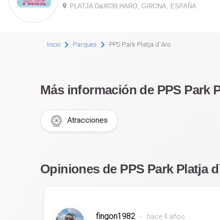
PLATJA D&#039;HARO, GIRONA, ESPAÑA
Inicio
Parques
PPS Park Platja d`Aro
Más información de PPS Park P
Atracciones
Opiniones de PPS Park Platja d
fingon1982
•
hace 4 años