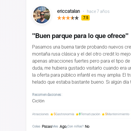
ericcatalan
•
hace 7 años
7.5
"Buen parque para lo que ofrece"
Pasamos una buena tarde probando nuevos credit
montaña rusa clásica y el del otro credit lo me
apenas atracciones fuertes pero para el tipo d
duda, me hubiera gustado visitarlo cuando era u
la oferta para público infantil es muy amplia. El
helado que estaba bastante bueno. Si algún día t
Recomendaciones:
Ciclón
Atracciones
5
Gastronomía
8
Tematización
5
Mantenimiento
Pocas
Ago
No
Colas
Mes
¿Con niños?