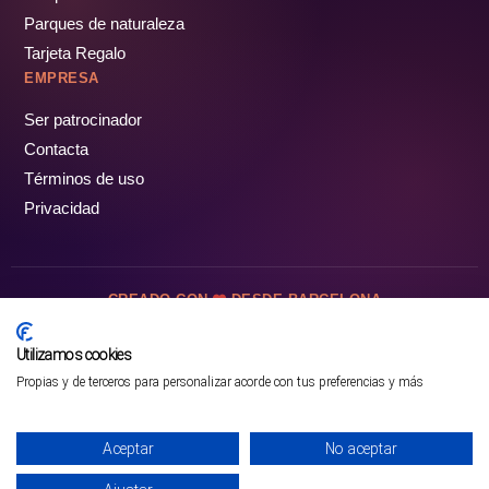
Parques de naturaleza
Tarjeta Regalo
EMPRESA
Ser patrocinador
Contacta
Términos de uso
Privacidad
CREADO CON
DESDE BARCELONA
OCIOTUR DIGITAL SL. © Todos los derechos reservados · 2026
Utilizamos cookies
Propias y de terceros para personalizar acorde con tus preferencias y más
Mejor opción en SATOORDAY
Comprar entradas
Aceptar
No aceptar