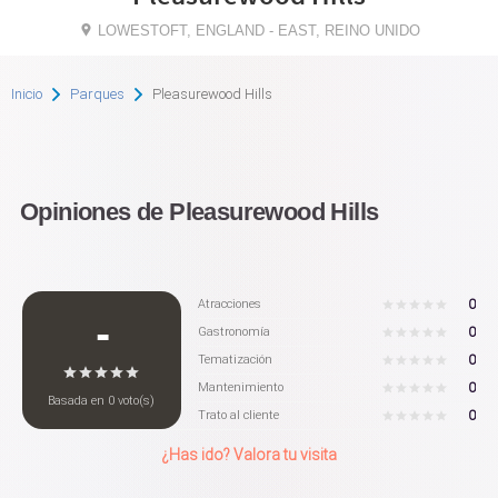
LOWESTOFT, ENGLAND - EAST, REINO UNIDO
Inicio
Parques
Pleasurewood Hills
Opiniones de Pleasurewood Hills
0
Atracciones
-
0
Gastronomía
0
Tematización
0
Mantenimiento
Basada en
0
voto(s)
0
Trato al cliente
¿Has ido? Valora tu visita