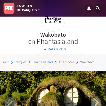
LA WEB Nº1
DE PARQUES
®
Wakobato
en Phantasialand
← ATRACCIONES
Inicio
Parques
Phantasialand
Atracciones
Wakobato