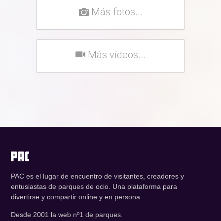
Más fotos...
Más vídeos...
PAC es el lugar de encuentro de visitantes, creadores y
entusiastas de parques de ocio. Una plataforma para
divertirse y compartir online y en persona.
Desde 2001 la web nº1 de parques.