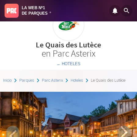
LA WEB Nº1
DE PARQUES
®
Le Quais des Lutèce
en Parc Asterix
← HOTELES
Inicio
Parques
Parc Asterix
Hoteles
Le Quais des Lutèce