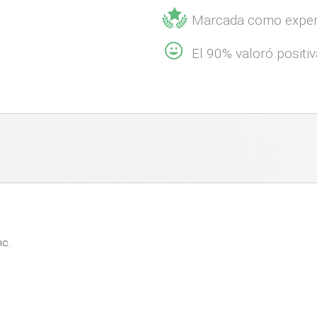
Marcada como exper
El 90% valoró positi
nc.