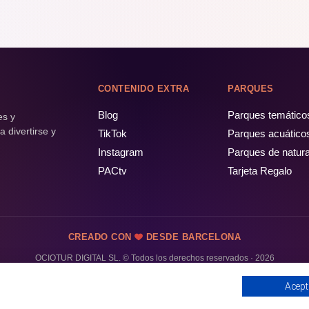
CONTENIDO EXTRA
PARQUES
Blog
Parques temático
es y
 divertirse y
TikTok
Parques acuático
Instagram
Parques de natur
PACtv
Tarjeta Regalo
CREADO CON
DESDE BARCELONA
OCIOTUR DIGITAL SL. © Todos los derechos reservados · 2026
Acept