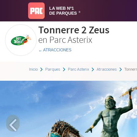
LA WEB Nº1
DE PARQUES
®
Tonnerre 2 Zeus
en Parc Asterix
← ATRACCIONES
Inicio
Parques
Parc Asterix
Atracciones
Tonnerr