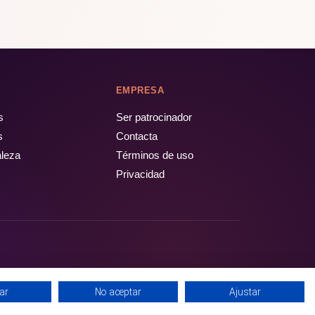
EMPRESA
s
Ser patrocinador
s
Contacta
aleza
Términos de uso
Privacidad
ar
No aceptar
Ajustar