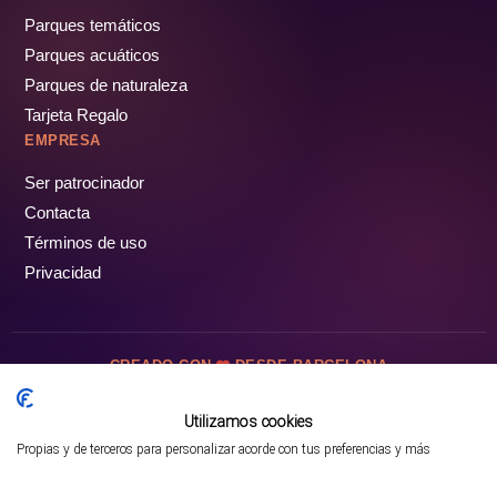
Parques temáticos
Parques acuáticos
Parques de naturaleza
Tarjeta Regalo
EMPRESA
Ser patrocinador
Contacta
Términos de uso
Privacidad
CREADO CON
DESDE BARCELONA
OCIOTUR DIGITAL SL. © Todos los derechos reservados · 2026
Utilizamos cookies
Propias y de terceros para personalizar acorde con tus preferencias y más
Mejor opción en SATOORDAY
Comprar entradas