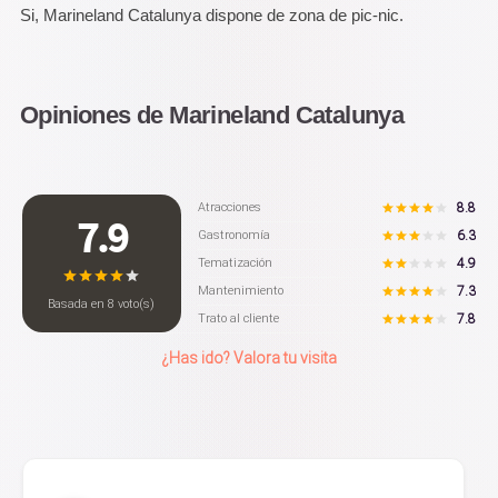
Si, Marineland Catalunya dispone de zona de pic-nic.
Opiniones de Marineland Catalunya
8.8
Atracciones
7.9
6.3
Gastronomía
4.9
Tematización
7.3
Mantenimiento
Basada en
8
voto(s)
7.8
Trato al cliente
¿Has ido? Valora tu visita