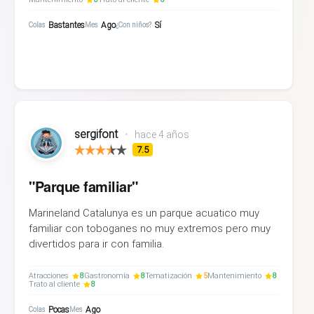
Bastantes
Ago
Sí
Colas
Mes
¿Con niños?
sergifont
•
hace 4 años
7.5
"Parque familiar"
Marineland Catalunya es un parque acuatico muy
familiar con toboganes no muy extremos pero muy
divertidos para ir con familia.
Atracciones
8
Gastronomía
8
Tematización
5
Mantenimiento
8
Trato al cliente
8
Pocas
Ago
Colas
Mes