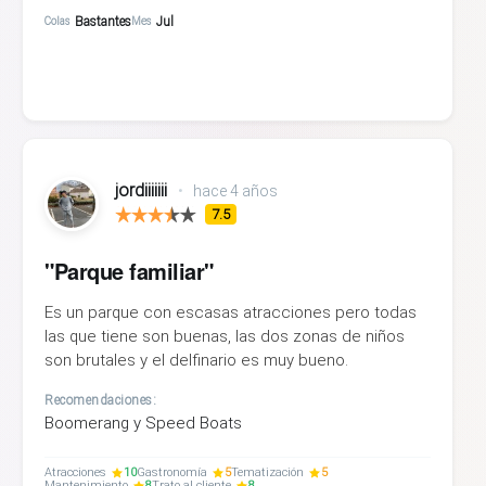
Bastantes
Jul
Colas
Mes
jordiiiiiii
•
hace 4 años
7.5
"Parque familiar"
Es un parque con escasas atracciones pero todas
las que tiene son buenas, las dos zonas de niños
son brutales y el delfinario es muy bueno.
Recomendaciones:
Boomerang y Speed Boats
Atracciones
10
Gastronomía
5
Tematización
5
Mantenimiento
8
Trato al cliente
8