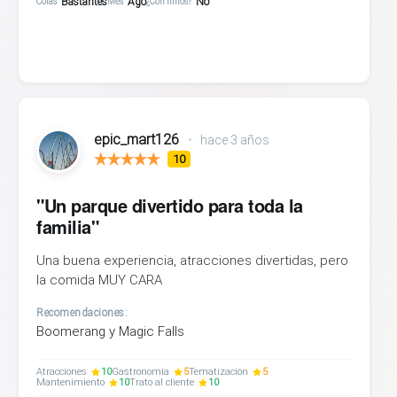
Bastantes
Ago
No
Colas
Mes
¿Con niños?
epic_mart126
•
hace 3 años
10
"Un parque divertido para toda la
familia"
Una buena experiencia, atracciones divertidas, pero
la comida MUY CARA
Recomendaciones:
Boomerang y Magic Falls
Atracciones
10
Gastronomía
5
Tematización
5
Mantenimiento
10
Trato al cliente
10