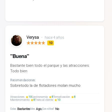
Verysa
•
hace 4 años
10
"Buena"
Bastante bien todo el parque y las atracciones.
Todo bien
Recomendaciones:
Sobretodo la de flotadores molan mucho
Atracciones
10
Gastronomía
8
Tematización
8
Mantenimiento
8
Trato al cliente
10
Bastantes
Ago
No
Colas
Mes
¿Con niños?