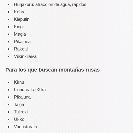
Hurjakuru: atracción de agua, rápidos.
Kehrä
Kieputin
Kingi
Magia
Pikajuna
Raketti
Viikinkilaiva
Para los que buscan montañas rusas
Kirnu
Linnunrata eXtra
Pikajuna
Taiga
Tulireki
Ukko
Vuoristorata