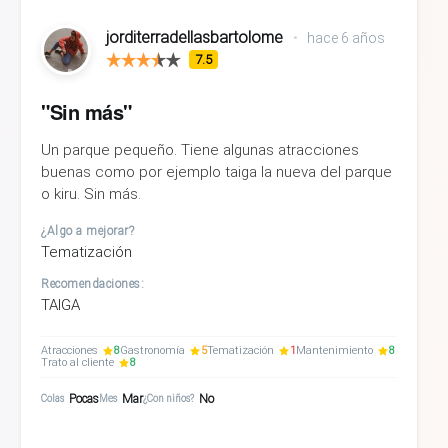
jorditerradellasbartolome
•
hace 6 años
7.5
"Sin más"
Un parque pequeño. Tiene algunas atracciones
buenas como por ejemplo taiga la nueva del parque
o kiru. Sin más.
¿Algo a mejorar?
Tematización
Recomendaciones:
TAIGA
Atracciones
8
Gastronomía
5
Tematización
1
Mantenimiento
8
Trato al cliente
8
Pocas
Mar
No
Colas
Mes
¿Con niños?