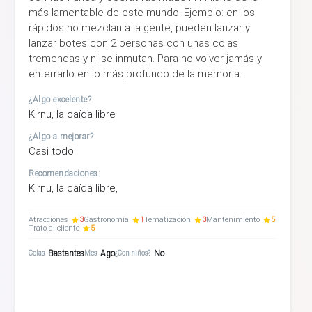
más lamentable de este mundo. Ejemplo: en los
rápidos no mezclan a la gente, pueden lanzar y
lanzar botes con 2 personas con unas colas
tremendas y ni se inmutan. Para no volver jamás y
enterrarlo en lo más profundo de la memoria.
¿Algo excelente?
Kirnu, la caída libre
¿Algo a mejorar?
Casi todo
Recomendaciones:
Kirnu, la caída libre,
Atracciones
3
Gastronomía
1
Tematización
3
Mantenimiento
5
Trato al cliente
5
Bastantes
Ago
No
Colas
Mes
¿Con niños?