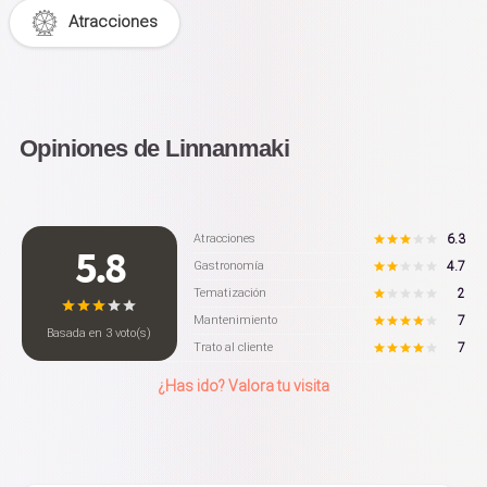
Atracciones
Opiniones de Linnanmaki
6.3
Atracciones
5.8
4.7
Gastronomía
2
Tematización
7
Mantenimiento
Basada en
3
voto(s)
7
Trato al cliente
¿Has ido? Valora tu visita