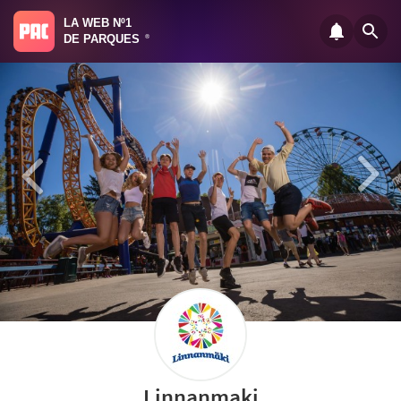
LA WEB Nº1
DE PARQUES
®
Linnanmaki