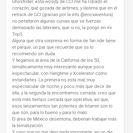
Ghostrider, esta woody de CCI me ha robado el
corazón, qué gozada de airtimes, y lástima que en el
retrack de GCI (gracias por la info @ericxaventura)
no petaltaron algunas curvas que se fuerzas
demasiado las laterales, que si no, la pongo en mi
Top5.
Alguna que otra sorpresa en forma de fan ride tiene
el parque, un par que recuerde que os lo
recomiendo sin duda.
Y llegamos al área de la California de los 50,
temáticamente muy interesante aunque poco
espectacular, con Hangtime y Xcelerator como
estandartes. La primera no está mal, muy
espectacular de noche y poco más que decir de
ella, y la segunda la encontramos cerrada; creo que
está más tiempo cerrada que operativa, así que,
esos lanzamientos tan potentes de Intamin son lo
que son, para lo bueno y para lo malo.
El área de México desentona, deberían trabajar más
la tematización.
Y creo que no me dejo nada importante, en un día