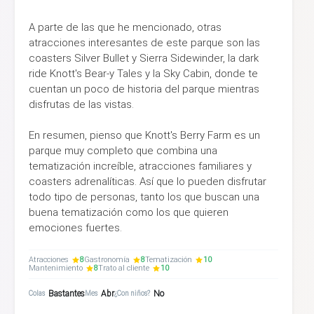
A parte de las que he mencionado, otras
atracciones interesantes de este parque son las
coasters Silver Bullet y Sierra Sidewinder, la dark
ride Knott's Bear-y Tales y la Sky Cabin, donde te
cuentan un poco de historia del parque mientras
disfrutas de las vistas.
En resumen, pienso que Knott's Berry Farm es un
parque muy completo que combina una
tematización increíble, atracciones familiares y
coasters adrenalíticas. Así que lo pueden disfrutar
todo tipo de personas, tanto los que buscan una
buena tematización como los que quieren
emociones fuertes.
Atracciones
8
Gastronomía
8
Tematización
10
Mantenimiento
8
Trato al cliente
10
Bastantes
Abr
No
Colas
Mes
¿Con niños?