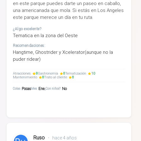
en este parque puedes darte un paseo en caballo,
una americanada que mola. Si estás en Los Angeles
este parque merece un día en tu ruta.
¿Algo excelente?
Tematica en la zona del Oeste
Recomendaciones:
Hangtime, Ghostrider y Xcelerator(aunque no la
puder ridear)
Atracciones
8
Gastronomía
8
Tematización
10
Mantenimiento
8
Trato al cliente
8
Pocas
Ene
No
Colas
Mes
¿Con niños?
Ruso
•
hace 4 años