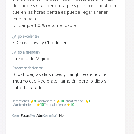
de puede visitar, pero hay que vigilar con Ghostrider
que en las horas centrales puede llegar a tener
mucha cola.
Un parque 100% recomendable.
¿Algo excelente?
El Ghost Town y Ghostrider
¿Algo a mejorar?
La zona de Méjico
Recomendaciones:
Ghostrider, las dark rides y Hangtime de noche.
Imagino que Xcelerator también, pero lo digo sin
haberla catado
Atracciones
8
Gastronomía
10
Tematización
10
Mantenimiento
10
Trato al cliente
10
Pocas
Abr
No
Colas
Mes
¿Con niños?