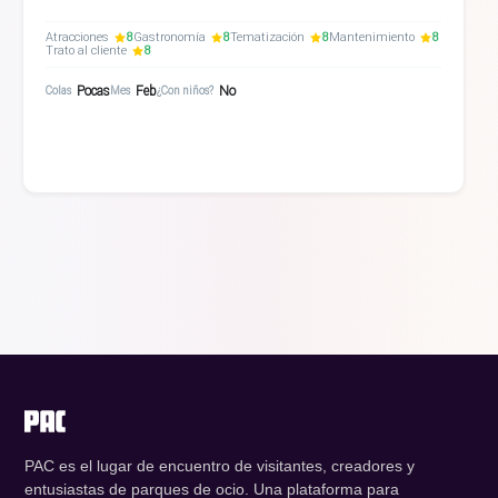
Atracciones
8
Gastronomía
8
Tematización
8
Mantenimiento
8
Trato al cliente
8
Pocas
Feb
No
Colas
Mes
¿Con niños?
PAC es el lugar de encuentro de visitantes, creadores y
entusiastas de parques de ocio. Una plataforma para