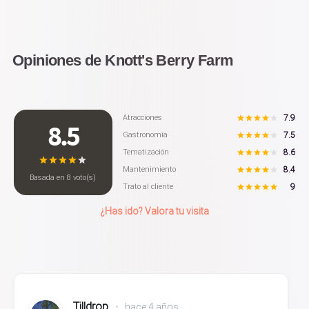
Opiniones de Knott's Berry Farm
7.9
Atracciones
8.5
7.5
Gastronomía
8.6
Tematización
8.4
Mantenimiento
Basada en
8
voto(s)
9
Trato al cliente
¿Has ido? Valora tu visita
Tilldrop
•
hace 4 años