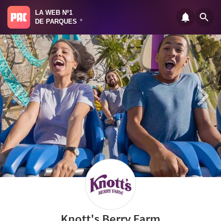
LA WEB Nº1
DE PARQUES
®
Knott's Berry Farm