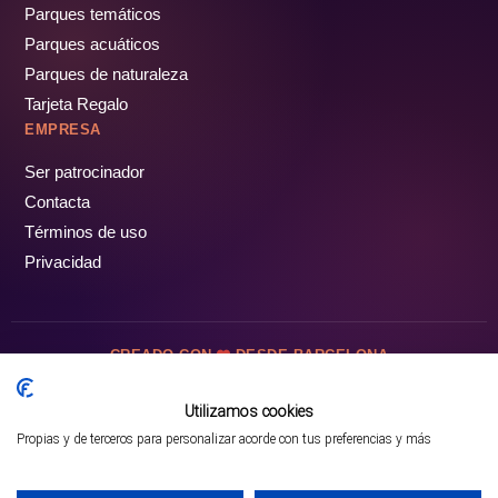
Parques temáticos
Parques acuáticos
Parques de naturaleza
Tarjeta Regalo
EMPRESA
Ser patrocinador
Contacta
Términos de uso
Privacidad
CREADO CON
DESDE BARCELONA
OCIOTUR DIGITAL SL. © Todos los derechos reservados · 2026
Utilizamos cookies
Propias y de terceros para personalizar acorde con tus preferencias y más
Mejor opción en SATOORDAY
Comprar entradas