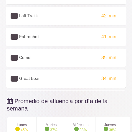
Laff Trakk
42' min
Fahrenheit
41' min
Comet
35' min
Great Bear
34' min
Storm Runner
30' min
Promedio de afluencia por día de la
semana
sooperdooperLooper
28' min
Lunes
Martes
Miércoles
Jueves
45%
37%
38%
38%