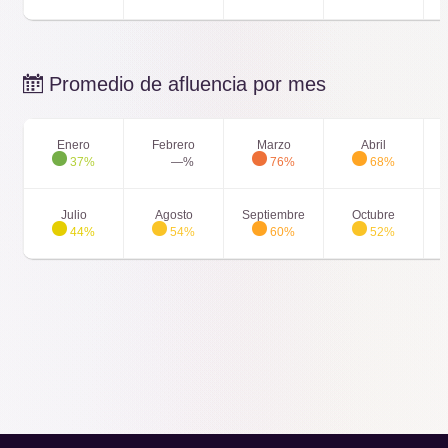
Jolly Rancher Remix
27' min
Promedio de afluencia por mes
Skyrush
27' min
Enero
Febrero
Marzo
Abril
37%
—%
76%
68%
Coastline Plunge - Hydro
24' min
Julio
Agosto
Septiembre
Octubre
44%
54%
60%
52%
Coastline Plunge - Pipeline
24' min
Coastline Plunge - Vortex
24' min
Coastline Plunge - Whirlwind
24' min