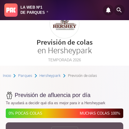
LA WEB Nº1
DE PARQUES
®
Previsión de colas
en Hersheypark
TEMPORADA 2026
Inicio
Parques
Hersheypark
Previsión de colas
Previsión de afluencia por día
Te ayudará a decidir qué día es mejor para ir a Hersheypark
0% POCAS COLAS
MUCHAS COLAS 100%