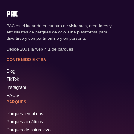
Coastline Plunge - Riptide
23' min
Coastline Plunge - Surge
23' min
PAC es el lugar de encuentro de visitantes, creadores y
entusiastas de parques de ocio. Una plataforma para
divertirse y compartir online y en persona.
Monorail
22' min
Desde 2001 la web nº1 de parques.
CONTENIDO EXTRA
[Archivado] Skyview - Temporarily
21' min
Blog
Closed
TikTok
Instagram
Tidal Force
21' min
PACtv
PARQUES
Fender Bender
20' min
Parques temáticos
Parques acuáticos
Parques de naturaleza