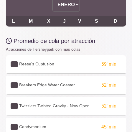
L
M
X
J
V
S
D
Promedio de cola por atracción
Atracciones de Hersheypark con más colas
Reese's Cupfusion
59' min
Breakers Edge Water Coaster
52' min
Twizzlers Twisted Gravity - Now Open
52' min
Candymonium
45' min