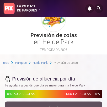
LA WEB Nº1
DE PARQUES
®
Previsión de colas
en Heide Park
TEMPORADA 2026
Inicio
Parques
Heide Park
Previsión de colas
Previsión de afluencia por día
Te ayudará a decidir qué día es mejor para ir a Heide Park
0% POCAS COLAS
MUCHAS COLAS 100%