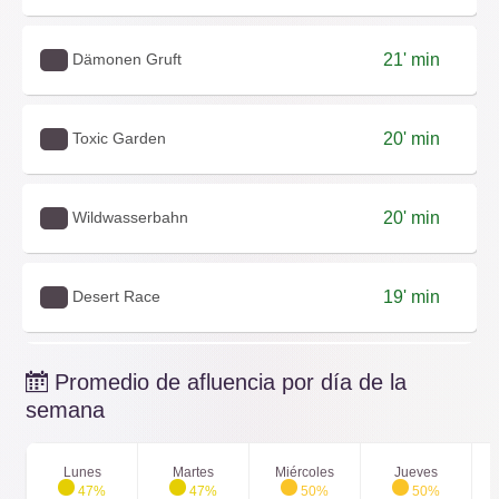
Dämonen Gruft
21' min
Toxic Garden
20' min
Wildwasserbahn
20' min
Desert Race
19' min
Big Loop
16' min
Promedio de afluencia por día de la
semana
Ghostbusters 5D
16' min
Lunes
Martes
Miércoles
Jueves
47%
47%
50%
50%