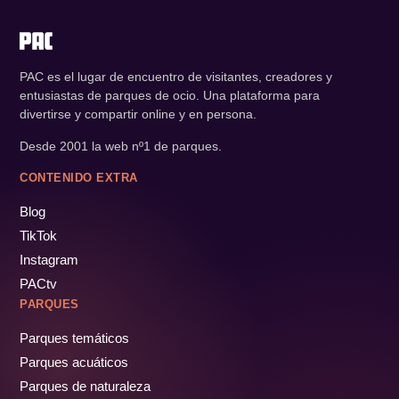
[Archivado] Wasserflieger
12' min
Hicks Himmelsstürmer
11' min
PAC es el lugar de encuentro de visitantes, creadores y
entusiastas de parques de ocio. Una plataforma para
divertirse y compartir online y en persona.
[Archivado] Himmelstuermer
11' min
Desde 2001 la web nº1 de parques.
CONTENIDO EXTRA
Indy-Blitz
11' min
Blog
TikTok
Instagram
Mountain Rafting
11' min
PACtv
PARQUES
Drachengrotte
10' min
Parques temáticos
Parques acuáticos
Parques de naturaleza
Floßfahrt
10' min