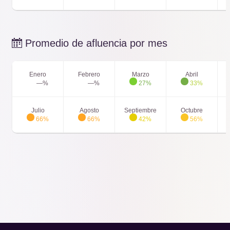
[Archivado] Ghostbusters
15' min
Promedio de afluencia por mes
Monorail
14' min
Enero
Febrero
Marzo
Abril
—%
—%
27%
33%
Scream
14' min
Julio
Agosto
Septiembre
Octubre
66%
66%
42%
56%
Grottenblitz
13' min
Raffnuss & Taffnuss Wasserflieger
13' min
Heide Park Express
12' min