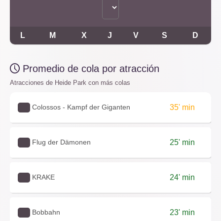
L
M
X
J
V
S
D
Promedio de cola por atracción
Atracciones de Heide Park con más colas
Colossos - Kampf der Giganten
35' min
Flug der Dämonen
25' min
KRAKE
24' min
Bobbahn
23' min