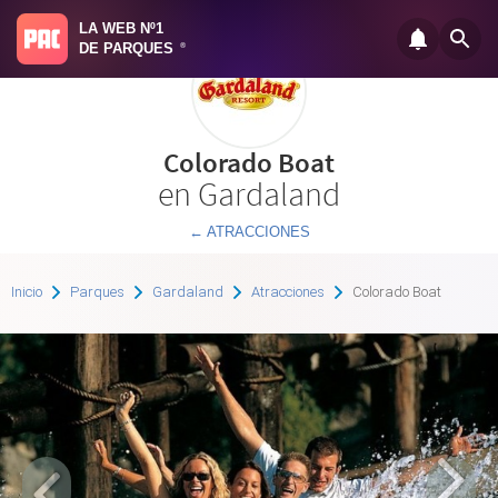
LA WEB Nº1
DE PARQUES
®
Colorado Boat
en Gardaland
← ATRACCIONES
Inicio
Parques
Gardaland
Atracciones
Colorado Boat