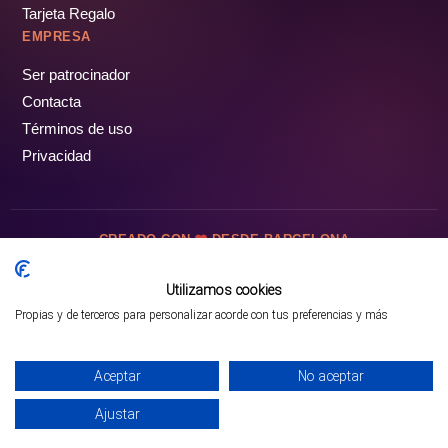
Tarjeta Regalo
EMPRESA
Ser patrocinador
Contacta
Términos de uso
Privacidad
CREADO CON
DESDE BARCELONA
OCIOTUR DIGITAL SL. © Todos los derechos reservados · 2026
Utilizamos cookies
Propias y de terceros para personalizar acorde con tus preferencias y más
Mejor opción en SATOORDAY
Comprar entradas
Aceptar
No aceptar
Ajustar
INICIO
PARQUES
COMUNIDAD
PERFIL