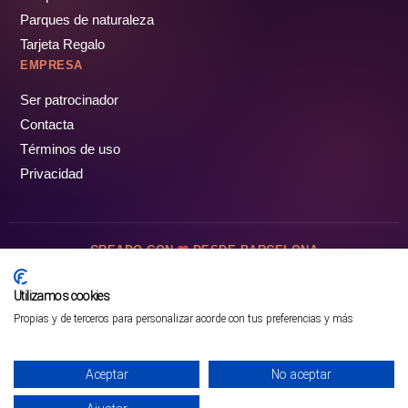
Parques de naturaleza
Tarjeta Regalo
EMPRESA
Ser patrocinador
Contacta
Términos de uso
Privacidad
CREADO CON
DESDE BARCELONA
OCIOTUR DIGITAL SL. © Todos los derechos reservados · 2026
Utilizamos cookies
Propias y de terceros para personalizar acorde con tus preferencias y más
Mejor opción en SATOORDAY
Comprar entradas
Aceptar
No aceptar