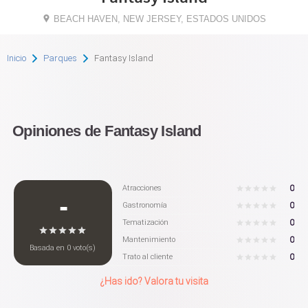
BEACH HAVEN, NEW JERSEY, ESTADOS UNIDOS
Inicio
Parques
Fantasy Island
Opiniones de Fantasy Island
0
Atracciones
-
0
Gastronomía
0
Tematización
0
Mantenimiento
Basada en
0
voto(s)
0
Trato al cliente
¿Has ido? Valora tu visita