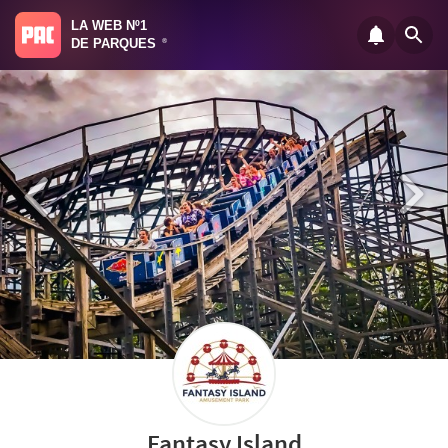
LA WEB Nº1
DE PARQUES
®
Fantasy Island