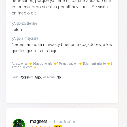
necesarios, porque ya tiene su parque acuatico que
es bueno, pero si estas por allí hay que ir. Se visita
en medio día.
¿Algo excelente?
Talon
¿Algo a mejorar?
Necesitan cosa nuevas y buenos trabajadores, a los
que les guste su trabajo.
Atracciones
5
Gastronomía
1
Tematización
3
Mantenimiento
5
Trato al cliente
1
Pocas
Ago
No
Colas
Mes
¿Con niños?
magners
•
hace 6 años