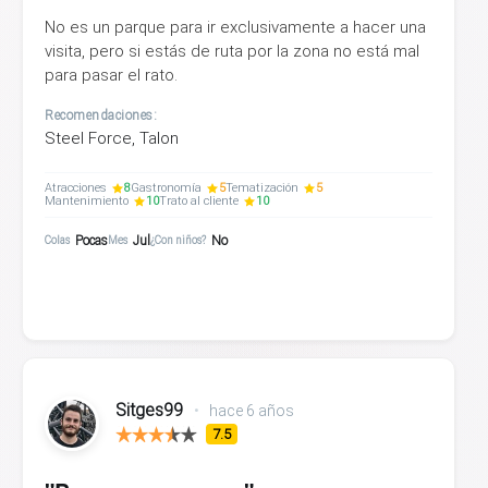
No es un parque para ir exclusivamente a hacer una
visita, pero si estás de ruta por la zona no está mal
para pasar el rato.
Recomendaciones:
Steel Force, Talon
Atracciones
8
Gastronomía
5
Tematización
5
Mantenimiento
10
Trato al cliente
10
Pocas
Jul
No
Colas
Mes
¿Con niños?
Sitges99
•
hace 6 años
7.5