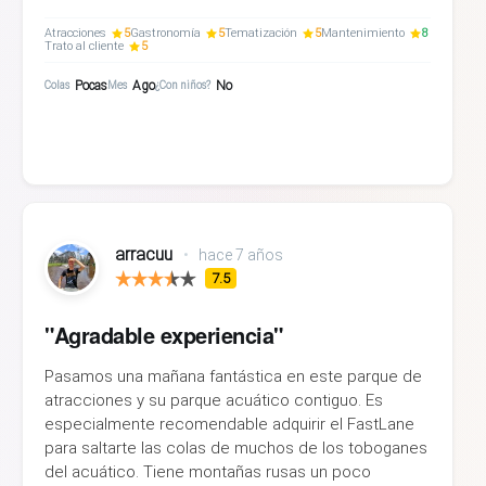
Atracciones
5
Gastronomía
5
Tematización
5
Mantenimiento
8
Trato al cliente
5
Pocas
Ago
No
Colas
Mes
¿Con niños?
arracuu
•
hace 7 años
7.5
"Agradable experiencia"
Pasamos una mañana fantástica en este parque de
atracciones y su parque acuático contiguo. Es
especialmente recomendable adquirir el FastLane
para saltarte las colas de muchos de los toboganes
del acuático. Tiene montañas rusas un poco