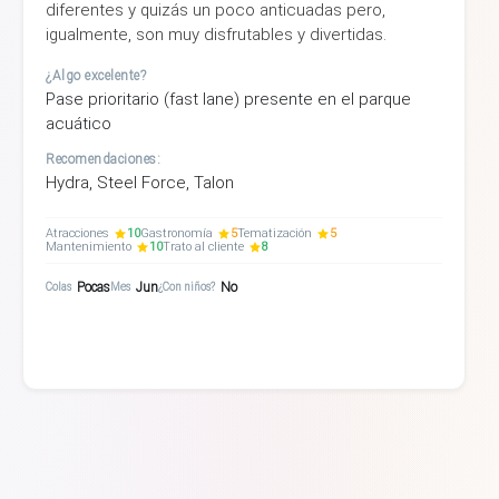
diferentes y quizás un poco anticuadas pero,
igualmente, son muy disfrutables y divertidas.
¿Algo excelente?
Pase prioritario (fast lane) presente en el parque
acuático
Recomendaciones:
Hydra, Steel Force, Talon
Atracciones
10
Gastronomía
5
Tematización
5
Mantenimiento
10
Trato al cliente
8
Pocas
Jun
No
Colas
Mes
¿Con niños?