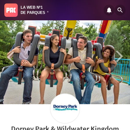
LA WEB Nº1
DE PARQUES
®
Dorney Park & Wildwater Kingdom