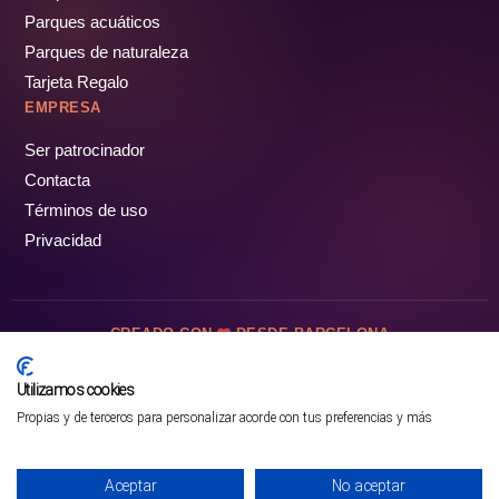
Parques acuáticos
Parques de naturaleza
Tarjeta Regalo
EMPRESA
Ser patrocinador
Contacta
Términos de uso
Privacidad
CREADO CON
DESDE BARCELONA
OCIOTUR DIGITAL SL. © Todos los derechos reservados · 2026
Utilizamos cookies
Propias y de terceros para personalizar acorde con tus preferencias y más
Mejor opción en SATOORDAY
Comprar entradas
Aceptar
No aceptar