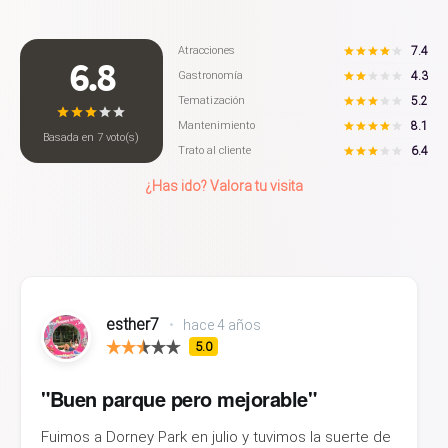
7.4
Atracciones
6.8
4.3
Gastronomía
5.2
Tematización
8.1
Mantenimiento
Basada en
7
voto(s)
6.4
Trato al cliente
¿Has ido? Valora tu visita
esther7
•
hace 4 años
5.0
"Buen parque pero mejorable"
Fuimos a Dorney Park en julio y tuvimos la suerte de