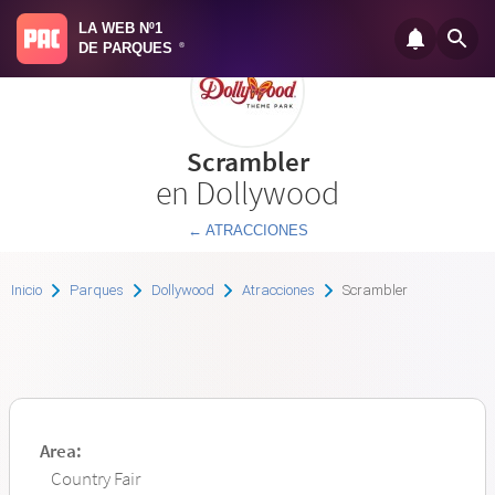
LA WEB Nº1
DE PARQUES
®
Scrambler
en Dollywood
← ATRACCIONES
Inicio
Parques
Dollywood
Atracciones
Scrambler
Area:
Country Fair