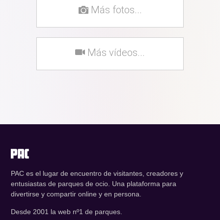
Más fotos...
Más vídeos...
PAC es el lugar de encuentro de visitantes, creadores y
entusiastas de parques de ocio. Una plataforma para
divertirse y compartir online y en persona.
Desde 2001 la web nº1 de parques.