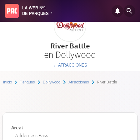
LA WEB Nº1
DE PARQUES
®
River Battle
en Dollywood
← ATRACCIONES
Inicio
Parques
Dollywood
Atracciones
River Battle
Area:
Wilderness Pass