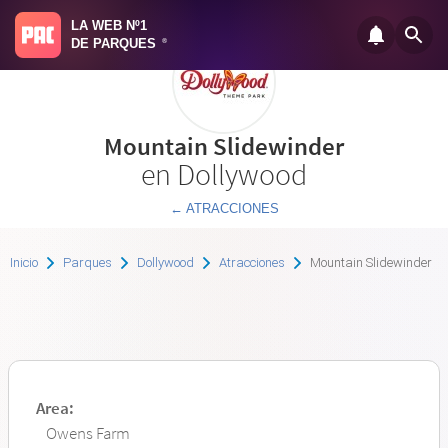
LA WEB Nº1
DE PARQUES
®
Mountain Slidewinder
en Dollywood
← ATRACCIONES
Inicio
Parques
Dollywood
Atracciones
Mountain Slidewinder
Area:
Owens Farm