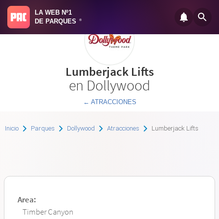
LA WEB Nº1
DE PARQUES
®
Lumberjack Lifts
en Dollywood
← ATRACCIONES
Inicio
Parques
Dollywood
Atracciones
Lumberjack Lifts
Area:
Timber Canyon