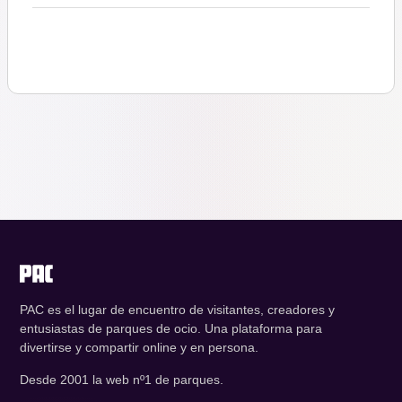
PAC es el lugar de encuentro de visitantes, creadores y
entusiastas de parques de ocio. Una plataforma para
divertirse y compartir online y en persona.
Desde 2001 la web nº1 de parques.