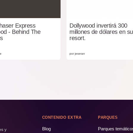
Chaser Express
Dollywood invertirá 300
ood - Behind The
millones de dólares en su
s
resort.
e
por jeseran
CONTENIDO EXTRA
PARQUES
Blog
Parques temático
es y