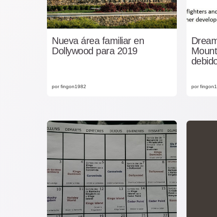
Nueva área familiar en
Dream
Dollywood para 2019
Mount
debido
por fingon1982
por fingon