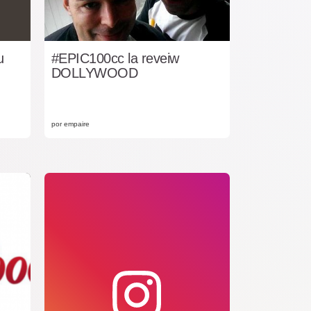
u
#EPIC100cc la reveiw
DOLLYWOOD
por empaire