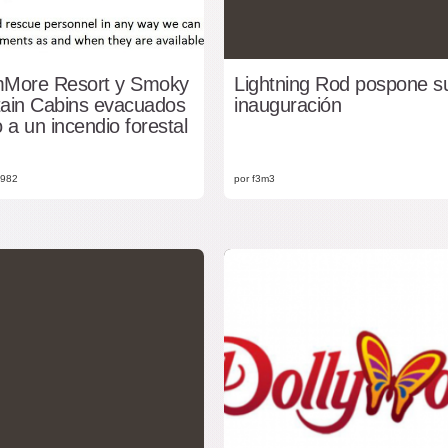
More Resort y Smoky
Lightning Rod pospone s
ain Cabins evacuados
inauguración
 a un incendio forestal
1982
por f3m3