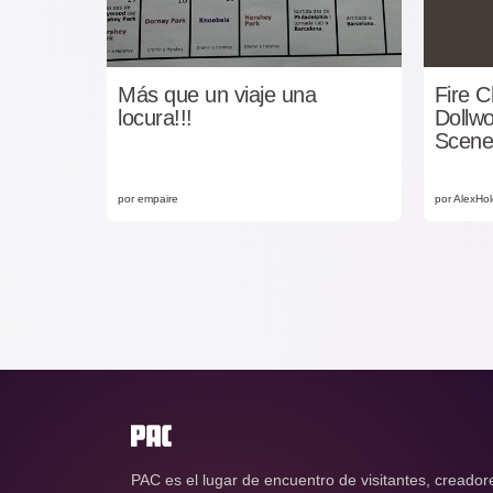
Más que un viaje una
Fire 
locura!!!
Dollw
Scene
por empaire
por AlexHol
PAC es el lugar de encuentro de visitantes, creador