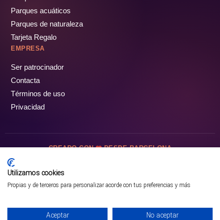
Parques acuáticos
Parques de naturaleza
Tarjeta Regalo
EMPRESA
Ser patrocinador
Contacta
Términos de uso
Privacidad
CREADO CON
DESDE BARCELONA
OCIOTUR DIGITAL SL. © Todos los derechos reservados · 2026
Utilizamos cookies
Propias y de terceros para personalizar acorde con tus preferencias y más
Aceptar
No aceptar