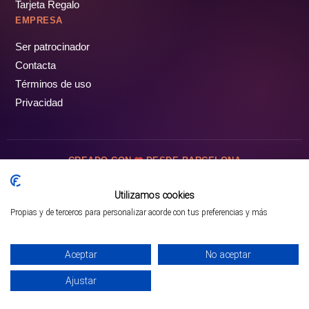
Tarjeta Regalo
EMPRESA
Ser patrocinador
Contacta
Términos de uso
Privacidad
CREADO CON
DESDE BARCELONA
OCIOTUR DIGITAL SL. © Todos los derechos reservados · 2026
Utilizamos cookies
Propias y de terceros para personalizar acorde con tus preferencias y más
Mejor opción en SATOORDAY
Comprar entradas
Aceptar
No aceptar
Ajustar
INICIO
PARQUES
COMUNIDAD
PERFIL