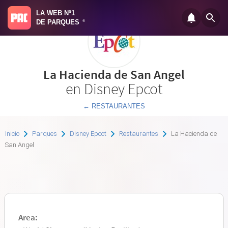
LA WEB Nº1
DE PARQUES
®
La Hacienda de San Angel
en Disney Epcot
← RESTAURANTES
Inicio
Parques
Disney Epcot
Restaurantes
La Hacienda de
San Angel
Area: