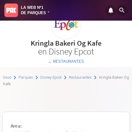
LA WEB Nº1
DE PARQUES
®
Kringla Bakeri Og Kafe
en Disney Epcot
← RESTAURANTES
Inicio
Parques
Disney Epcot
Restaurantes
Kringla Bakeri Og
Kafe
Area: