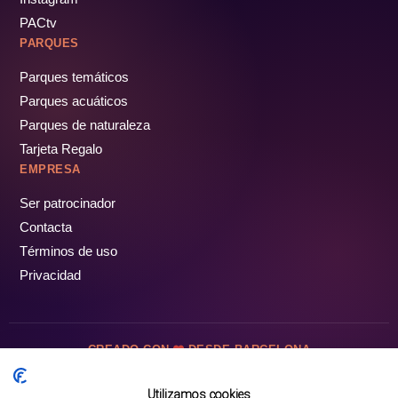
PACtv
PARQUES
Parques temáticos
Parques acuáticos
Parques de naturaleza
Tarjeta Regalo
EMPRESA
Ser patrocinador
Contacta
Términos de uso
Privacidad
CREADO CON
DESDE BARCELONA
OCIOTUR DIGITAL SL. © Todos los derechos reservados · 2026
Utilizamos cookies