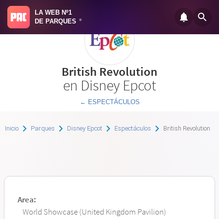
LA WEB Nº1
DE PARQUES
®
British Revolution
en Disney Epcot
← ESPECTÁCULOS
Inicio
Parques
Disney Epcot
Espectáculos
British Revolution
Area:
World Showcase (United Kingdom Pavilion)