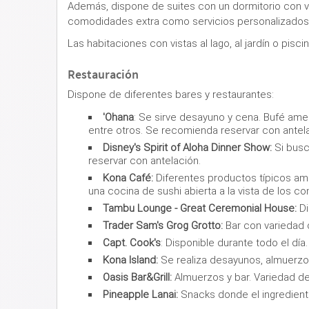
Además, dispone de suites con un dormitorio con vi
comodidades extra como servicios personalizados, 
Las habitaciones con vistas al lago, al jardín o pis
Restauración
Dispone de diferentes bares y restaurantes:
'Ohana
: Se sirve desayuno y cena. Bufé ame
entre otros. Se recomienda reservar con antel
Disney's Spirit of Aloha Dinner Show:
Si busc
reservar con antelación.
Kona Café:
Diferentes productos típicos am
una cocina de sushi abierta a la vista de los c
Tambu Lounge - Great Ceremonial House:
Di
Trader Sam's Grog Grotto:
Bar con variedad 
Capt. Cook's
: Disponible durante todo el d
Kona Island:
Se realiza desayunos, almuerzos
Oasis Bar&Grill:
Almuerzos y bar. Variedad d
Pineapple Lanai:
Snacks donde el ingrediente 