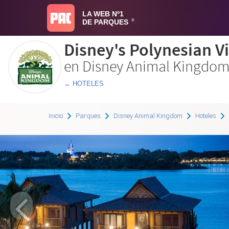
LA WEB Nº1
DE PARQUES
®
Disney's Polynesian Vi
en Disney Animal Kingdo
← HOTELES
Inicio
Parques
Disney Animal Kingdom
Hoteles