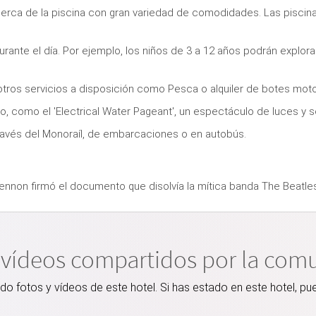
cerca de la piscina con gran variedad de comodidades. Las piscinas
urante el día. Por ejemplo, los niños de 3 a 12 años podrán explor
o otros servicios a disposición como Pesca o alquiler de botes mot
o, como el 'Electrical Water Pageant', un espectáculo de luces y s
ravés del Monoraíl, de embarcaciones o en autobús.
Lennon firmó el documento que disolvía la mítica banda The Beatle
 vídeos compartidos por la com
 fotos y vídeos de este hotel. Si has estado en este hotel, pu