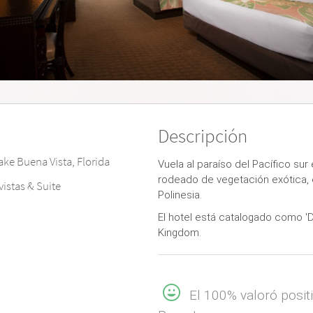
Descripción
ake Buena Vista, Florida
Vuela al paraíso del Pacífico sur 
rodeado de vegetación exótica, e
vistas & Suite
Polinesia.
El hotel está catalogado como '
Kingdom.
El 100% valoró positi