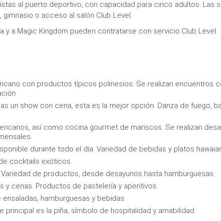
stas al puerto deportivo, con capacidad para cinco adultos. Las 
gimnasio o acceso al salón Club Level.
cina y a Magic Kingdom pueden contratarse con servicio Club Level.
ricano con productos típicos polinesios. Se realizan encuentros 
ación.
as un show con cena, esta es la mejor opción. Danza de fuego, bai
ericanos, así como cocina gourmet de mariscos. Se realizan des
omensales.
sponible durante todo el día. Variedad de bebidas y platos hawaia
de cocktails exóticos.
ía. Variedad de productos, desde desayunos hasta hamburguesas.
 y cenas. Productos de pastelería y aperitivos.
e ensaladas, hamburguesas y bebidas.
principal es la piña, símbolo de hospitalidad y amabilidad.